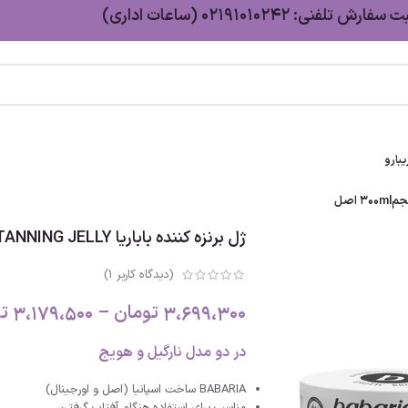
سفارش تلفنی: 02191010242 (ساعات اداری)
بارو
ژل برنزه کننده باباریا BABARIA TANNING JELLY حجم300ml اصل
(دیدگاه کاربر
1
)
3،699،300
تومان
–
3،179،500
ت
در دو مدل نارگیل و هویج
BABARIA ساخت اسپانیا (اصل و اورجینال)