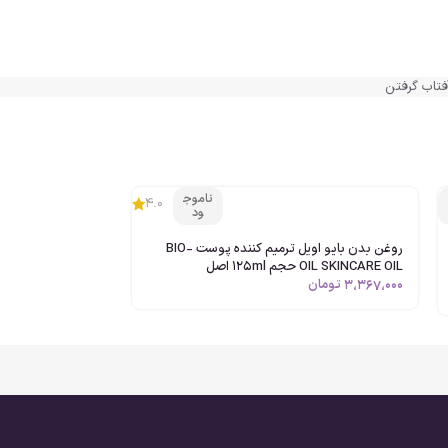
ا
ژل آفتاب باباریا با ترکیبات مراقبتی مانند عصاره نارگیل، عصاره هویج و ویتامین E تولید شده است. این ترکیبات علاوه
فتاب گرفتن
جلوگیری از احساس خشکی میشوند. روغن باباریا هویج به
 تر پوست محبوب است.
ناموج
4.0
ود
روغن بدن بایو اویل ترمیم کننده پوست BIO-
OIL SKINCARE OIL حجم 125ml اصل
3،367،000
تومان
بال تقویت رنگ طبیعی پوست هستند انتخاب خوبی محسوب میشود.