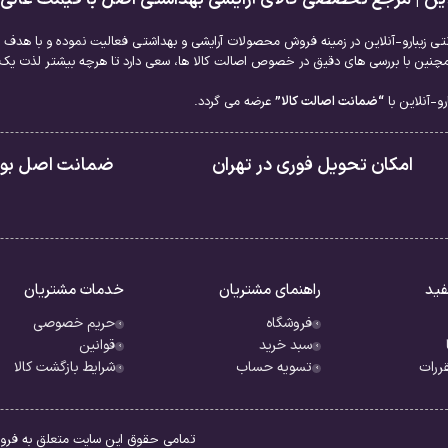
نتی زیبارو-آنلاین در زمینه فروش محصولات آرایشی و بهداشتی فعالیت نموده و با هدف ا
نین با بررسی های دقیق در خصوص اصالت کالا ها، سعی دارد تا هرچه بیشتر لذت یک خر
BABARIA TA
و-آنلاین با
“ضمانت اصالت کالا”
عرضه می گردد.
امکان تحویل فوری در تهران
ضمانت اصل بودن
 بدن
امین E
ه و درخشان
فید
راهنمای مشتریان
خدمات مشتریان
فروشگاه
حریم خصوصی
سبد خرید
قوانین
 برنزه کردن پوست
ررات
تسویه حساب
شرایط بازگشت کالا
یی طبیعی
تمامی حقوق این سایت متعلق به فروشگ