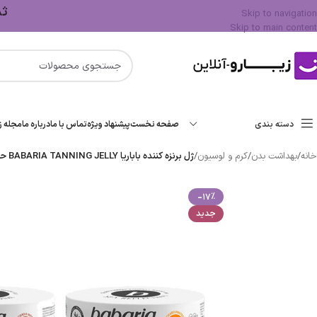
ثبت 
Skip to navigation
Skip to main content
دسته بندی
صفحه نخست
پیشنهاد ویژه
تماس با ما
درباره ما
مجله زی
خانه
/
بهداشت بدن
/
کرم و لوسیون
/
ژل برنزه کننده باباریا BABARIA TANNING JELLY حجم300ml اصل
-17%
جدید