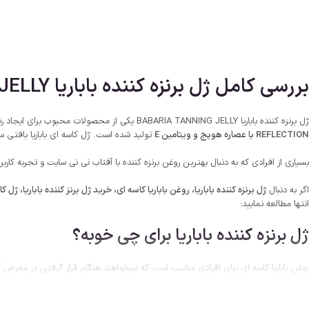
بررسی کامل ژل برنزه کننده باباریا BABARIA TANNING JELLY | نارگیل و هویج
ژل برنزه کننده باباریا BABARIA TANNING JELLY یکی از محصولات محبوب برای ایجاد رنگ برنزه طبیعی و جذاب پوست در زمان آفتاب گرفتن است. این محصول در دو مدل پرطرفدار
REFLECTION با عصاره هویج و ویتامین E
تولید شده است. ژل کاسه ای باباریا بافتی
بسیاری از افرادی که به دنبال بهترین روغن برنزه کننده با آفتاب نی نی سایت و تجربه ک
اگر به دنبال
ژل برنزه کننده باباریا، روغن باباریا کاسه ای، خرید ژل برنز کننده باباریا، ژل کا
انتها مطالعه نمایید:
ژل برنزه کننده باباریا برای چی خوبه؟
روغن باباریا کاسه ای برای افرادی مناسب است که میخواهند هنگام قرار گرفتن در معرض 
بعد از
آفتاب گرفتن
را کاهش میدهد. این محصول برای ایجاد جلوه طلایی و درخشان پوست