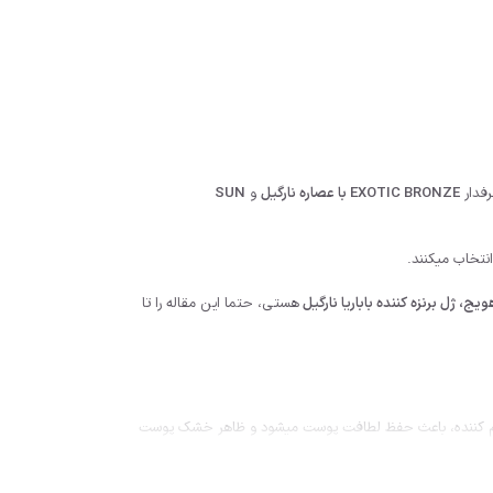
EXOTIC BRONZE با عصاره نارگیل
و
SUN
انتخاب میکنند.
 هویج، ژل برنزه کننده باباریا نارگیل
هستی، حتما این مقاله را تا
یبات نرم کننده، باعث حفظ لطافت پوست میشود و ظاهر خشک پوست