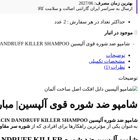
بهترین زمان مصرف:
2027/06
ارسال به سراسر ایران
گارانتی اصالت و سلامت کالا
حداکثر تعداد در هر سفارش : 2 عدد
موجود در انبار
شامپو ضد شوره قوی آلپسین ALPECIN DANDRUFF KILLER SHAMPOO حجم250ml اصل عدد
توضیحات
مشخصات تکمیلی
نظرات (1)
توضیحات
شامپو ضد شوره قوی آلپسین| مبا
شامپو ضد شوره آلپسین ALPECIN DANDRUFF KILLER SHAMPOO با بارکد 4008666216113
به‌عنوان یکی از مؤثرترین راهکارها برای افرادی که از
شوره سر مقا
شامپو آلپسین ضد شوره DANDRUFF KILLER