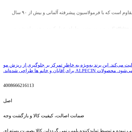
یک شوینده تخصصی برای درمان شوره‌های مزمن و مقاوم است که با فرمولاسیون پیشرفته آلمانی و بیش از ۹۰ سال
به صورت چندمرحله‌ای عمل کرده و هم‌زمان شوره
ضدقارچ و ضدباکتری مثل
Piroctone Olamine
و
پیریتیون زینک
باعث
فعالیت می‌کند. این برند به‌ویژه به خاطر تمرکز بر جلوگیری از ریزش مو
ن و خانم ها طراحی شده‌اند.
4008666216113
اصل
ضمانت اصالت، کیفیت کالا و بازگشت وجه
 نبوده و توسط تولیدکننده پلمپ نمی گردد
این کالا بصورت بسته ای