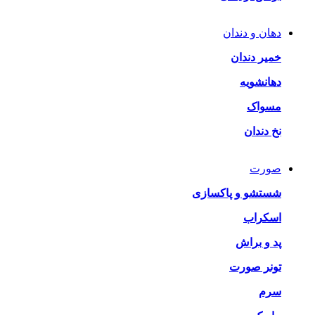
دهان و دندان
خمیر دندان
دهانشویه
مسواک
نخ دندان
صورت
شستشو و پاکسازی
اسکراب
پد و براش
تونر صورت
سرم