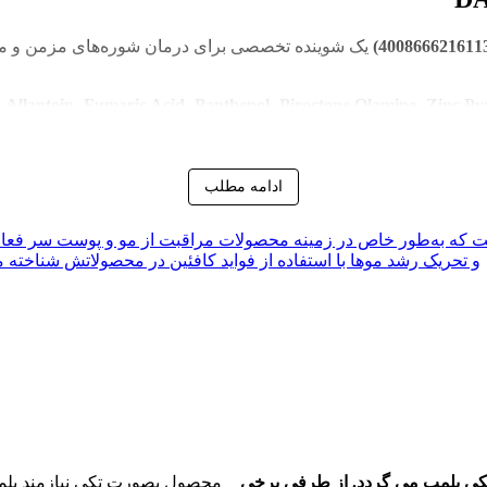
Allantoin، Fumaric Acid، Panthenol، Piroctone Olamine، Zinc P و Caffeine
جدید جلوگیری می‌کند.
ل‌های مرده و پوسته‌ها را لایه‌برداری ملایم می‌کند. سپس ترکیبات 
هور آلمانی است که به‌طور خاص در زمینه محصولات مراقبت از مو و پوست سر 
و تحریک رشد موها با استفاده از فواید کافئین در محصولاتش شناخته می‌شود. محصولات ALPECIN برای آقایا
 تکی پلمپ می گردد. از طرفی برخی
محصول بصورت تکی نیازمند پلمپ