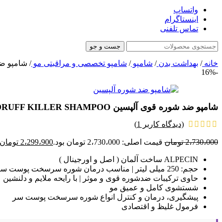
واتساپ
اینستاگرام
تماس تلفنی
جست و جو
خانه
/
بهداشت بدن
/
شامپو
/
شامپو تخصصی و مراقبتی مو
/
شامپو ضد شوره قوی آل
-16%
شامپو ضد شوره قوی آلپسین ALPECIN DANDRUFF KILLER SHAMPOO حجم250ml اصل
(دیدگاه کاربر
1
)
2،730،000
تومان
قیمت اصلی: 2،730،000 تومان بود.
2،299،900
تومان
ALPECIN ساخت آلمان ( اصل و اورجینال )
حجم: 250 میلی لیتر | مناسب درمان شوره سرسخت پوست سر
حاوی ترکیبات ضدشوره قوی و موثر | با رایحه ملایم و دلنشین
شستشوی کامل و عمیق مو
پیشگیری، درمان و کنترل انواع شوره سرسخت پوست سر
فرمول غلیظ و اقتصادی