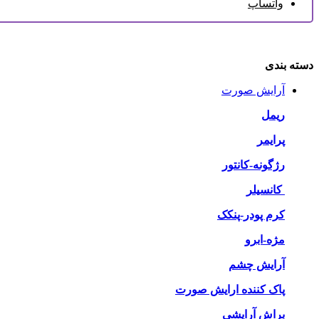
واتساپ
دسته بندی
آرایش صورت
ریمل
پرایمر
رژگونه-کانتور
کانسیلر
کرم پودر-پنکک
مژه-ابرو
آرایش چشم
پاک کننده ارایش صورت
براش آرایشی