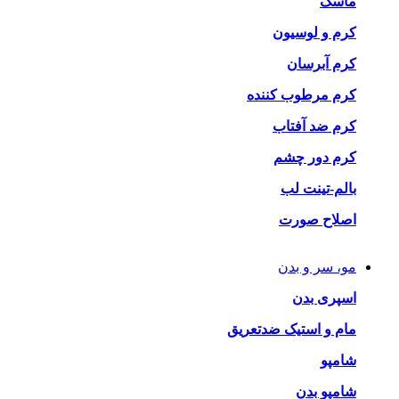
ماسک
کرم و لوسیون
کرم آبرسان
کرم مرطوب کننده
کرم ضد آفتاب
کرم دور چشم
بالم-تینت لب
اصلاح صورت
مو، سر و بدن
اسپری بدن
مام و استیک ضدتعریق
شامپو
شامپو بدن