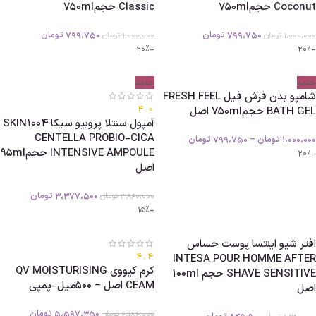
Coconut حجم750ml
Classic حجم750ml
799،750
تومان
799،750
تومان
1،000،000
تومان
1،000،000
تومان
-20%
-20%
جدید
جدید
شامپو بدن فرش فیل FRESH FEEL
4.0
BATH GEL حجم750ml اصل
آمپول سنتلا پروبیو سیکا SKIN1004
CENTELLA PROBIO-CICA
1،000،000
تومان
–
799،750
تومان
INTENSIVE AMPOULE حجم95ml
-20%
اصل
3،377،500
تومان
3،960،000
تومان
-15%
افتر شیو اینتسا پوست حساس
4.4
INTESA POUR HOMME AFTER
کرم کیووی QV MOISTURISING
SHAVE SENSITIVE حجم 100ml
CEAM اصل – 500میل-پمپی
اصل
5،597،350
تومان
6،186،000
تومان