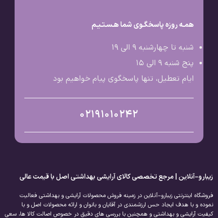
همـه روزه پاسخگـوی شما هـسـتـیـم
شنبه تا چهارشنبه 9 الی ۱۹
پنج شنبه 9 الی ۱۵
ایام تعطیل، تنها پاسخگوی پیام خواهیم بود
02191010242
زیبارو-آنلاین | مرجع تخصصی کالای آرایشی بهداشتی اصل با قیمت عالی
فروشگاه اینترنتی زیبارو-آنلاین در زمینه فروش محصولات آرایشی و بهداشتی فعالیت
نموده و با هدف ایجاد حس ارزشمندی در آقایان و بانوان و ارائه محصولات اصل و با
کیفیت آرایشی و بهداشتی و همچنین با بررسی های دقیق در خصوص اصالت کالا ها، سعی