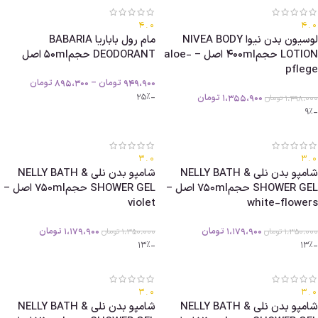
4.0
4.0
لوسیون بدن نیوا NIVEA BODY
مام رول باباریا BABARIA
LOTION حجم400ml اصل – aloe-
DEODORANT حجم50ml اصل
pflege
949،900
تومان
–
895،300
تومان
-25%
1،355،900
تومان
1،498،000
تومان
-9%
3.0
3.0
شامپو بدن نلی NELLY BATH &
شامپو بدن نلی NELLY BATH &
SHOWER GEL حجم750ml اصل –
SHOWER GEL حجم750ml اصل –
violet
white-flowers
1،179،900
تومان
1،179،900
تومان
1،350،000
تومان
1،350،000
تومان
-13%
-13%
3.0
3.0
شامپو بدن نلی NELLY BATH &
شامپو بدن نلی NELLY BATH &