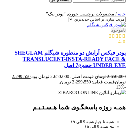
خانه
/
محصولات برچسب خورده “پودر بیک”
ناموجود
4.0
پودر فیکس آرایش دو منظوره شیگلم SHEGLAM
TRANSLUCENT-INSTA-READY FACE &
UNDER EYE حجم7g اصل
2،650،000
تومان
قیمت اصلی: 2،650،000 تومان بود.
2،299،550
تومان
قیمت فعلی: 2،299،550 تومان.
-13%
همـه روزه پاسخگـوی شما هـسـتـیـم
شنبه تا چهارشنبه 9 الی ۱۹
پنج شنبه 9 الی ۱۵