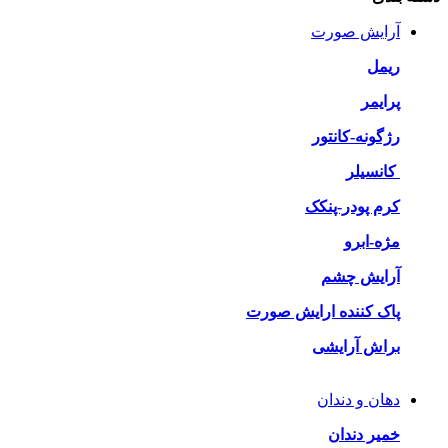
آرایش صورت
ریمل
پرایمر
رژگونه-کانتور
کانسیلر
کرم پودر-پنکک
مژه-ابرو
آرایش چشم
پاک کننده ارایش صورت
براش آرایشی
دهان و دندان
خمیر دندان