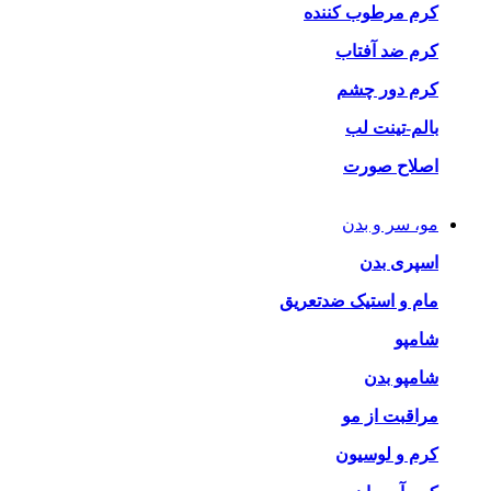
کرم مرطوب کننده
کرم ضد آفتاب
کرم دور چشم
بالم-تینت لب
اصلاح صورت
مو، سر و بدن
اسپری بدن
مام و استیک ضدتعریق
شامپو
شامپو بدن
مراقبت از مو
کرم و لوسیون