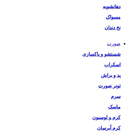
دهانشویه
مسواک
نخ دندان
صورت
شستشو و پاکسازی
اسکراب
پد و براش
تونر صورت
سرم
ماسک
کرم و لوسیون
کرم آبرسان