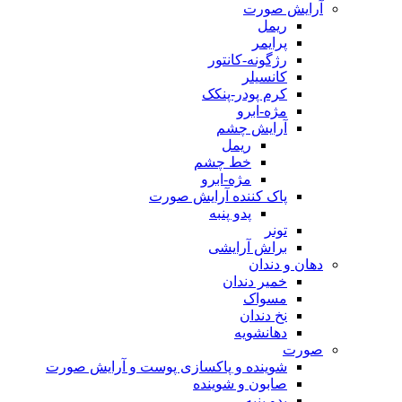
آرایش صورت
ریمل
پرایمر
رژگونه-کانتور
کانسیلر
کرم پودر-پنکک
مژه-ابرو
آرایش چشم
ریمل
خط چشم
مژه-ابرو
پاک کننده آرایش صورت
پدو پنبه
تونر
براش آرایشی
دهان و دندان
خمیر دندان
مسواک
نخ دندان
دهانشویه
صورت
شوینده و پاکسازی پوست و آرایش صورت
صابون و شوینده
پدو پنبه