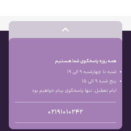
همـه روزه پاسخگـوی شما هـسـتـیـم
شنبه تا چهارشنبه 9 الی ۱۹
پنج شنبه 9 الی ۱۵
ایام تعطیل، تنها پاسخگوی پیام خواهیم بود
02191010242