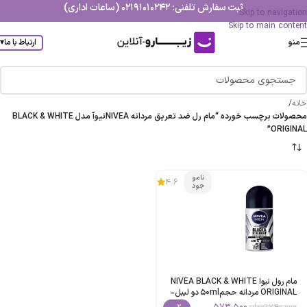
ثبت سفارش تلفنی: 02191010242 (ساعات اداری)
Skip to navigation
Skip to main content
منو
ارتباط با ما
▾
خانه
/
محصولات برچسب خورده “مام رل ضد تعریق مردانه NIVEAنیوآ مدل BLACK & WHITE
ORIGINAL”
نامو
4.6
جود
مام رول نیوا NIVEA BLACK & WHITE
ORIGINAL مردانه حجم50ml دو لیبل-
اصل
573،500
740،000
تومان
-2