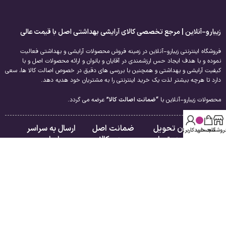
زیبارو-آنلاین | مرجع تخصصی کالای آرایشی بهداشتی اصل با قیمت عالی
فروشگاه اینترنتی زیبارو-آنلاین در زمینه فروش محصولات آرایشی و بهداشتی فعالیت
نموده و با هدف ایجاد حس ارزشمندی در آقایان و بانوان و ارائه محصولات اصل و با
کیفیت آرایشی و بهداشتی و همچنین با بررسی های دقیق در خصوص اصالت کالا ها، سعی
دارد تا هرچه بیشتر لذت یک خرید اینترنتی را به مشتریان خود هدیه دهد.
محصولات زیبارو-آنلاین با
“ضمانت اصالت کالا”
عرضه می گردد.
امکان تحویل
ضمانت اصل
ارسال به سراسر
روشگاه
سبد خرید
حساب کاربری من
فوری در تهران
بودن کالا
ایران
لینک های مفید
راهنمای مشتریان
درباره ما
فروشگاه
تماس با ما
سبد خرید
قوانین و مقررات
تسویه حساب