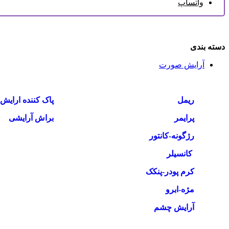
واتساپ
دسته بندی
آرایش صورت
ریمل
پاک کننده ارای
پرایمر
براش آرایشی
رژگونه-کانتور
کانسیلر
کرم پودر-پنکک
مژه-ابرو
آرایش چشم