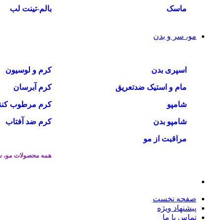
ماسک
بالم-تینت لب
مو، سر و بدن
اسپری بدن
کرم و لوسیون
مام و استیک ضدتعریق
کرم آبرسان
شامپو
کرم مرطوب کنن
شامپو بدن
کرم ضد آفتاب
مراقبت از مو
همه محصولات مو، س
صفحه نخست
پیشنهاد ویژه
تماس با ما