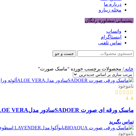
درباره ما
مجله زیبارو
پشتیبانی/مشاوره رایگان
واتساپ
اینستاگرام
تماس تلفنی
جست و جو
خانه
/
محصولات برچسب خورده “ماسک صورت”
ناموجود
4.4
ماسک ورقه ای صورت SADOERسادور مدلALOE VERAآلوئه ورا
تماس بگیرید
ناموجود