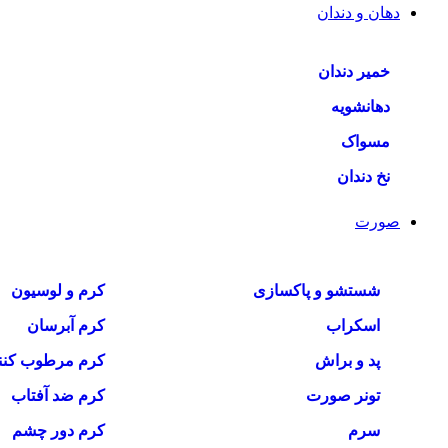
دهان و دندان
خمیر دندان
دهانشویه
مسواک
نخ دندان
صورت
شستشو و پاکسازی
کرم و لوسیون
اسکراب
کرم آبرسان
پد و براش
کرم مرطوب کنن
تونر صورت
کرم ضد آفتاب
سرم
کرم دور چشم