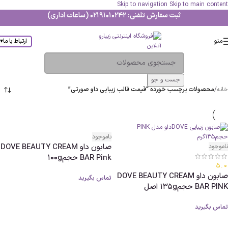
Skip to navigation
Skip to main content
ثبت سفارش تلفنی: 02191010242 (ساعات اداری)
منو
ارتباط با ما
▾
جست و جو
خانه
/
محصولات برچسب خورده “قیمت قالب زیبایی داو صورتی”
ناموجود
صابون داو DOVE BEAUTY CREAM
ناموجود
BAR Pink حجم100g
5.0
صابون داو DOVE BEAUTY CREAM
تماس بگیرید
BAR PINK حجم135g اصل
تماس بگیرید