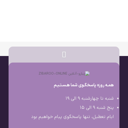
همـه روزه پاسخگـوی شما هـسـتـیـم
شنبه تا چهارشنبه 9 الی ۱۹
پنج شنبه 9 الی ۱۵
ایام تعطیل، تنها پاسخگوی پیام خواهیم بود