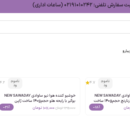
سفارش تلفنی: 02191010242 (ساعات اداری)
بارو
ناموج
ناموج
4.2
4.7
ود
ود
خوشبو کننده هوا نیو ساوادی NEW SAWADAY
خوشبو کننده هوا نیو ساوادی NEW SAWADAY
بوگیر با رایحه شکوفه بهارنارنج حجم140g ساخت
بوگیر با رایحه هلو حجم140g ساخت ژاپن
-21%
-18%
107،000
تومان
مان
135،000
تومان