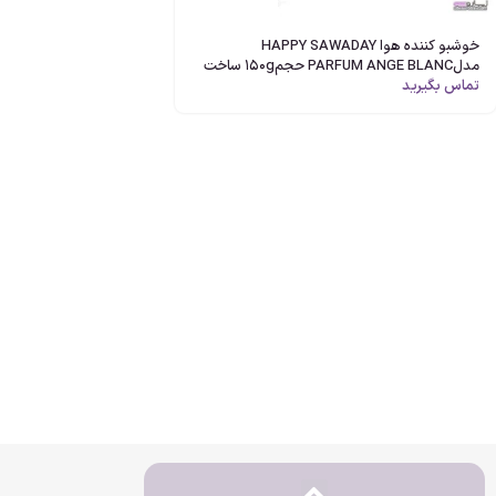
خوشبو کننده هوا HAPPY SAWADAY
مدلPARFUM ANGE BLANC حجم150g ساخت
ژاپن
تماس بگیرید