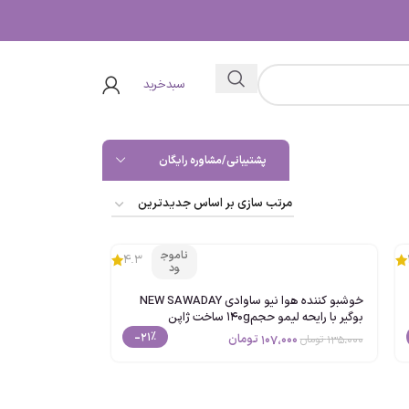
سبدخرید
پشتیبانی/مشاوره رایگان
ناموج
4.3
ود
خوشبو کننده هوا نیو ساوادی NEW SAWADAY
بوگیر با رایحه لیمو حجم140g ساخت ژاپن
-21%
107،000
تومان
135،000
تومان