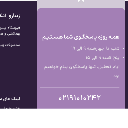
زیبارو-آن
فروشگاه اینتر
بهداشتی و همچ
همـه روزه پاسخگـوی شما هـسـتـیـم
محصولات زیبار
شنبه تا چهارشنبه 9 الی ۱۹
پنج شنبه 9 الی ۱۵
ایام تعطیل، تنها پاسخگوی پیام خواهیم
بود
02191010242
لینک های م
درباره ما
تماس با ما
قوانین و مق