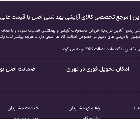
لاین | مرجع تخصصی کالای آرایشی بهداشتی اصل با قیمت عالی
نتی زیبارو-آنلاین در زمینه فروش محصولات آرایشی و بهداشتی فعالیت نموده و با هدف ا
نین با بررسی های دقیق در خصوص اصالت کالا ها، سعی دارد تا هرچه بیشتر لذت یک خر
و-آنلاین با
“ضمانت اصالت کالا”
عرضه می گردد.
امکان تحویل فوری در تهران
ضمانت اصل بودن
فید
راهنمای مشتریان
خدمات مشتریان
فروشگاه
حریم خصوصی
سبد خرید
قوانین
ررات
تسویه حساب
شرایط بازگشت کالا