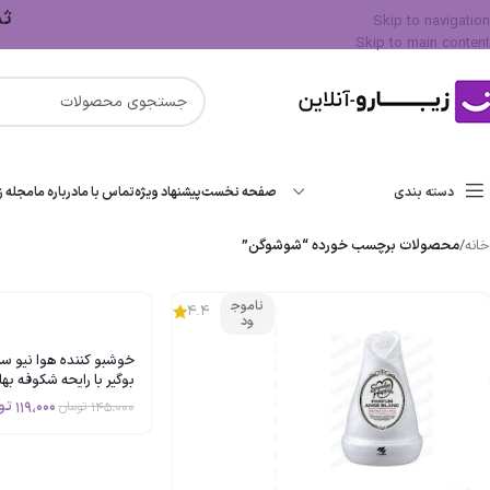
ثبت 
Skip to navigation
Skip to main content
دسته بندی
صفحه نخست
پیشنهاد ویژه
تماس با ما
درباره ما
مجله زی
خانه
/
محصولات برچسب خورده “شوشوگن”
ناموج
4.4
ود
ژاپن
119،000
تو
145،000
تومان