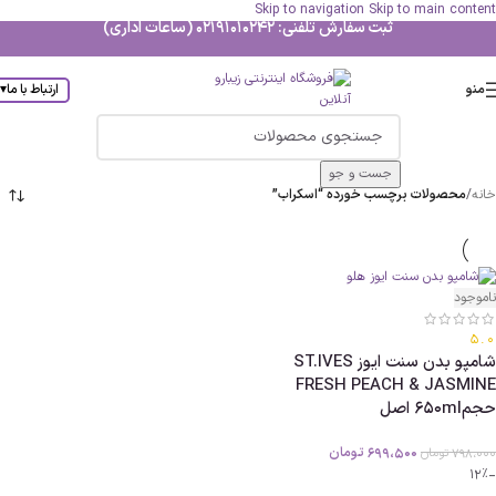
Skip to navigation
Skip to main content
ثبت سفارش تلفنی: 02191010242 (ساعات اداری)
منو
ارتباط با ما
▾
جست و جو
خانه
/
محصولات برچسب خورده “اسکراب”
ناموجود
5.0
شامپو بدن سنت ایوز ST.IVES
FRESH PEACH & JASMINE
حجم650ml اصل
699،500
تومان
798،000
تومان
-12%