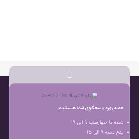
همـه روزه پاسخگـوی شما هـسـتـیـم
شنبه تا چهارشنبه 9 الی ۱۹
پنج شنبه 9 الی ۱۵