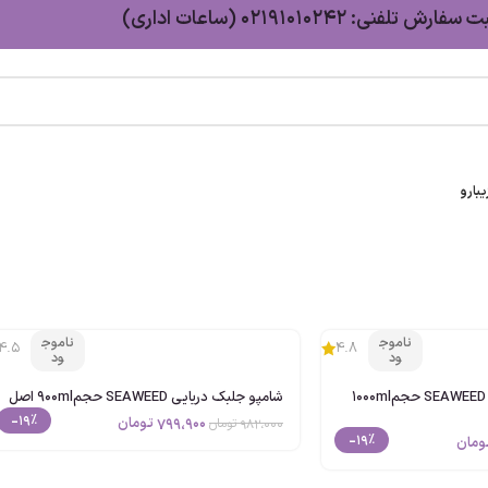
سفارش تلفنی: 02191010242 (ساعات اداری)
بارو
ناموج
ناموج
4.5
4.8
ود
ود
ماسک مو جلبک دریایی SEAWEED حجم1000ml
شامپو جلبک دریایی SEAWEED حجم900ml اصل
-19%
799،900
تومان
982،000
تومان
-19%
ومان