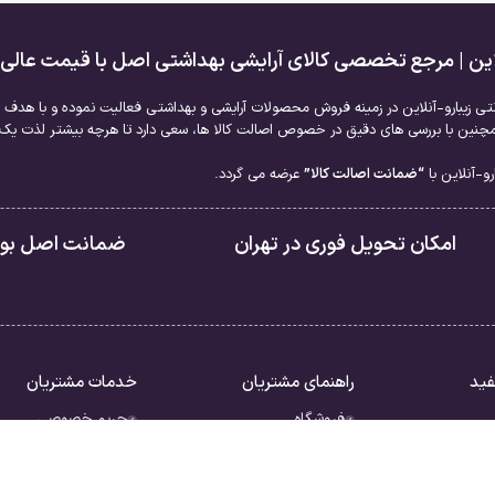
لاین | مرجع تخصصی کالای آرایشی بهداشتی اصل با قیمت عالی
نتی زیبارو-آنلاین در زمینه فروش محصولات آرایشی و بهداشتی فعالیت نموده و با هدف ا
نین با بررسی های دقیق در خصوص اصالت کالا ها، سعی دارد تا هرچه بیشتر لذت یک خر
و-آنلاین با
“ضمانت اصالت کالا”
عرضه می گردد.
امکان تحویل فوری در تهران
ضمانت اصل بودن
فید
راهنمای مشتریان
خدمات مشتریان
فروشگاه
حریم خصوصی
سبد خرید
قوانین
ررات
تسویه حساب
شرایط بازگشت کالا