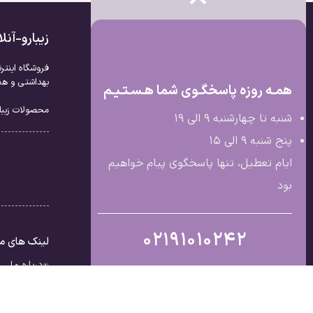
زیبارو-آن
فروشگاه اینتر
بهداشتی و همچ
همـه روزه پاسخگـوی شما هـسـتـیـم
محصولات زیبار
شنبه تا چهارشنبه 9 الی ۱۹
پنج شنبه 9 الی ۱۵
ایام تعطیل، تنها پاسخگوی پیام خواهیم
بود
02191010242
لینک های م
درباره ما
تماس با ما
قوانین و مق