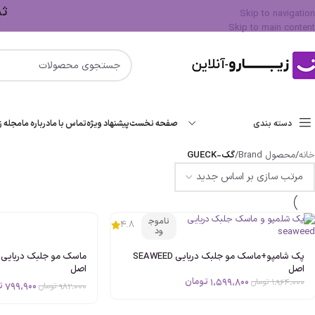
ثبت 
Skip to navigation
Skip to main content
دسته بندی
صفحه نخست
پیشنهاد ویژه
تماس با ما
درباره ما
مجله زی
خانه
/
محصول Brand
/
گک-GUECK
ناموج
4.8
ود
پک شامپو+ماسک مو جلبک دریایی SEAWEED
اصل
اصل
1،599،800
تومان
1،964،000
تومان
799،900
ت
982،000
تومان