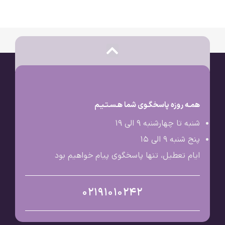
همـه روزه پاسخگـوی شما هـسـتـیـم
شنبه تا چهارشنبه 9 الی ۱۹
پنج شنبه 9 الی ۱۵
ایام تعطیل، تنها پاسخگوی پیام خواهیم بود
02191010242