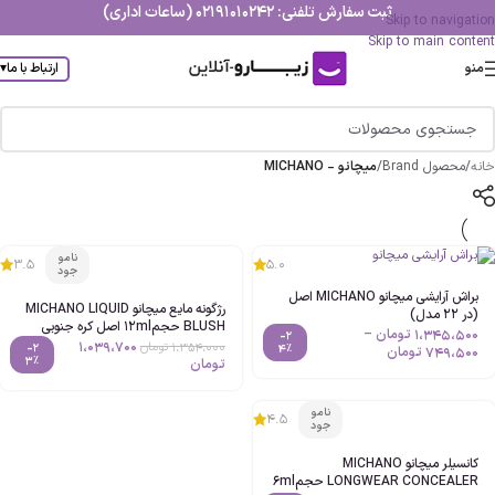
ثبت سفارش تلفنی: 02191010242 (ساعات اداری)
Skip to navigation
Skip to main content
منو
ارتباط با ما
▾
خانه
/
محصول Brand
/
میچانو - MICHANO
نامو
3.5
5.0
جود
براش آرایشی میچانو MICHANO اصل
رژگونه مایع میچانو MICHANO LIQUID
(در 22 مدل)
BLUSH حجم12ml اصل کره جنوبی
1،345،500
تومان
–
-2
1،039،700
1،354،000
تومان
-2
4%
749،500
تومان
3%
تومان
نامو
4.5
جود
کانسیلر میچانو MICHANO
LONGWEAR CONCEALER حجم6ml