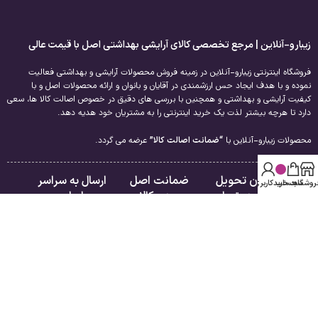
زیبارو-آنلاین | مرجع تخصصی کالای آرایشی بهداشتی اصل با قیمت عالی
فروشگاه اینترنتی زیبارو-آنلاین در زمینه فروش محصولات آرایشی و بهداشتی فعالیت
نموده و با هدف ایجاد حس ارزشمندی در آقایان و بانوان و ارائه محصولات اصل و با
کیفیت آرایشی و بهداشتی و همچنین با بررسی های دقیق در خصوص اصالت کالا ها، سعی
دارد تا هرچه بیشتر لذت یک خرید اینترنتی را به مشتریان خود هدیه دهد.
محصولات زیبارو-آنلاین با
“ضمانت اصالت کالا”
عرضه می گردد.
امکان تحویل
ضمانت اصل
ارسال به سراسر
روشگاه
سبد خرید
حساب کاربری من
فوری در تهران
بودن کالا
ایران
لینک های مفید
راهنمای مشتریان
درباره ما
فروشگاه
تماس با ما
سبد خرید
قوانین و مقررات
تسویه حساب