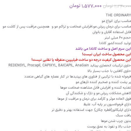
1،577،000
تومان
2،340،000
تومان
THE ORDINARY
مناسب برای: انواع مو
مناسب برای درمان ریزش مو،افزایش ضخامت و تراکم مو و همچنین مراقبت پس از کاشت مو
قابل استفاده آقایان و بانوان
حجم:60 میلی لیتر
تولید کننده:کشور کانادا
این سرم اصل و ساخت کانادا می باشد
این محصول ساخت ایران نیست!
این محصول کیفیت درجه دو ساخت فیلیپین،متفرقه یا تقلبی نیست!
حاوی ترکیبات انحصاری پپتاید REDENSYL, Procapil, CAPIXYL, BAICAPIL, AnaGain
حاوی کافئین با جذب بسیار بالا
فرموله شده با ترکیبی از فناوری های پپتیدها در کنار عصاره های گیاهی متعدد
پر پشت کننده و ضخیم کننده تارهای مو
تغذیه کننده و افزایش قابل مشاهده ضخامت موها
کاهش مشکلات ریزش مو و نازک و شکنندگی آن
فوق العاده موثر و کارآمد برای درمان و مراقبت از موها
دارای فرمولاسیون بر پایه آب، غلیظ
دارای اپلیکاتور(قطره چکان) جهت استفاده بهتر و دقیق تر
بافت سبک
بدون چرب شدن موها
جذب بالا و نفوذ به عمق پوست