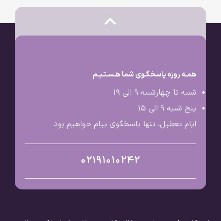
همـه روزه پاسخگـوی شما هـسـتـیـم
شنبه تا چهارشنبه 9 الی ۱۹
پنج شنبه 9 الی ۱۵
ایام تعطیل، تنها پاسخگوی پیام خواهیم بود
02191010242