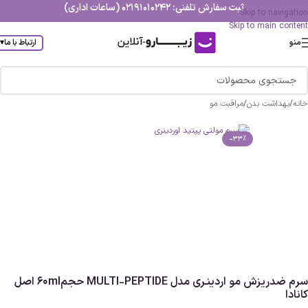
ثبت سفارش تلفنی: 02191010242 (ساعات اداری)
Skip to navigation
Skip to main content
منو
ارتباط با ما
▾
خانه
/
بهداشت بدن
/
مراقبت مو
-33%
سرم ضدریزش مو اردينـري مدل MULTI-PEPTIDE حجم60ml اصل
کانادا