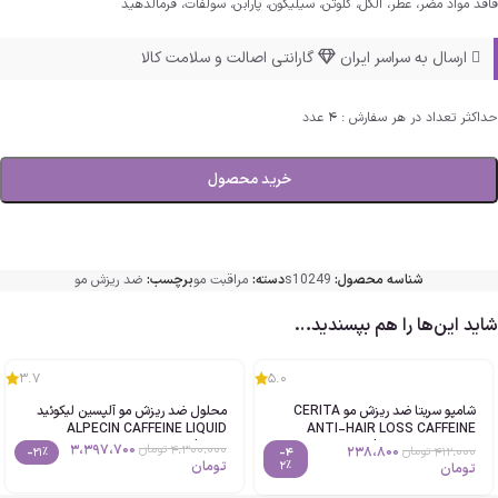
فاقد مواد مضر، عطر، الکل، گلوتن، سیلیکون، پارابن، سولفات، فرمالدهید
ارسال به سراسر ایران
گارانتی اصالت و سلامت کالا
حداکثر تعداد در هر سفارش : 4 عدد
خرید محصول
شناسه محصول:
s10249
دسته:
مراقبت مو
برچسب:
ضد ریزش مو
شاید این‌ها را هم بپسندید…
3.7
5.0
شامپو سریتا ضد ریزش مو CERITA
محلول ضد ریزش مو آلپسین لیکوئید
ALPECIN CAFFEINE LIQUID
ANTI-HAIR LOSS CAFFEINE
SHAMPOO حجم200ml
حجم200ml اصل
3،397،700
4،300،000
تومان
238،800
412،000
تومان
-21%
-4
2%
تومان
تومان