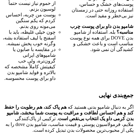
از حموم نیاز نیست حتماً
پوست‌های خشک و حساس،
لوسیون بزنم.
استفاده روزانه حتی در زمستان
پوست من چربه، احساس
نیز بی‌خطر و مفید است.
کردم که یکم سنگین
شامپو بدن داو برای پوست چرب
می‌مونه روی بدنم.
مناسبه؟
بله. استفاده از شامپو
چون خیلی غلیظه، باید با
بدن DOVE برای همه نوع پوست
اسفنج یا لیف استفاده بشه،
مناسب است و باعث خشکی و
وگرنه خوب پخش نمیشه.
کشیدگی آن نمی شود.
در مقایسه با صابون یا
شامپوهای ایرانی
گرون‌تره، ولی خب
کیفیتش کاملاً مشخصه که
بالاتره و فواید شامپو بدن
داو برای پوست محسوسه.
جمع‌بندی نهایی
اگر به دنبال شامپو بدنی هستید که
هم پاک کند، هم رطوبت را حفظ
کند و هم احساس لطافت و مراقبت به پوست شما ببخشد، شامپو
بدن کرمی داو یک انتخاب بی‌نقص است
. ترکیبی از پاک‌کنندگی
ملایم، فرمولاسیون پوستی و قیمت مناسب، شامپو بدن dove را به
یکی از محبوب‌ترین محصولات بدن تبدیل کرده است.