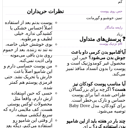
کم
نظرات حریداران
تمیز، خوشبو و گورمانت
پوست بدنم بعد از استفاده
اصلاً احساس خشکی یا
کشیدگی نداره. خیلی
زیاد
❓ پرسش‌های متداول
لطیف و مرطوبه.
بوی خوشش خیلی خاصه،
نه تند نه زننده. بعد از حموم
بله
آیا شامپو بدن کرمی داو باعث
روی بدن باقی می‌مونه
جوش بدن می‌شود؟
خیر، این
ولی اذیت نمی‌کنه.
محصول غیر کومدوژنیک است و
من پوست حساسی دارم و
پوست را بدون انسداد منافذ تمیز
این شامپو اصلاً باعث
می‌کند.
خارش یا تحریک نشد. حتی
قرمزی پوستم هم کمتر
آیا مناسب پوست کودکان نیز
شده.
هست؟
اگرچه برای بزرگسالان
حسی که حین استفاده
طراحی شده، اما برای پوست
ازش دارم، واقعاً مثل
حساس و نازک بی‌خطر است.
محصولات لوکس پوستی
برای کودکان، مدل Baby Dove
هست. کف ملایمی داره که
توصیه می‌شود.
سریع آبکشی میشه.
از وقتی این شامپو رو
چند بار در هفته باید از این شامپو
استفاده می‌کنم، دیگه بعد
بدن استفاده کرد؟
برای