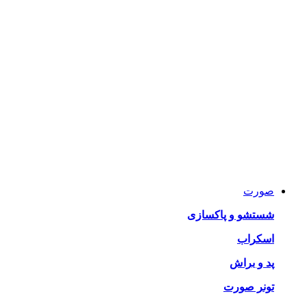
صورت
شستشو و پاکسازی
اسکراب
پد و براش
تونر صورت