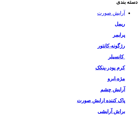
دسته بندی
آرایش صورت
ریمل
پرایمر
رژگونه-کانتور
کانسیلر
کرم پودر-پنکک
مژه-ابرو
آرایش چشم
پاک کننده ارایش صورت
براش آرایشی