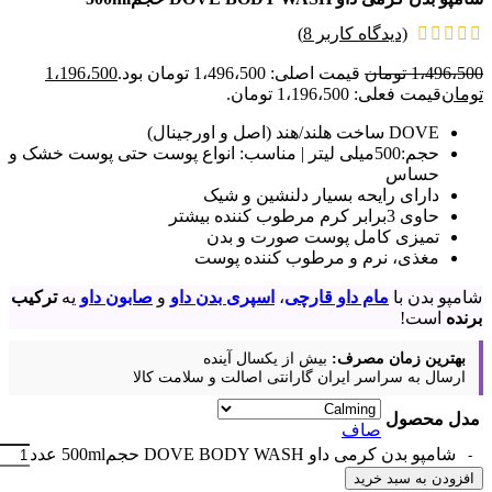
(دیدگاه کاربر
8
)
1،496،500
تومان
قیمت اصلی: 1،496،500 تومان بود.
1،196،500
تومان
قیمت فعلی: 1،196،500 تومان.
DOVE ساخت هلند/هند (اصل و اورجینال)
حجم:500میلی لیتر | مناسب: انواع پوست حتی پوست خشک و
حساس
دارای رایحه بسیار دلنشین و شیک
حاوی 3برابر کرم مرطوب کننده بیشتر
تمیزی کامل پوست صورت و بدن
مغذی، نرم و مرطوب کننده پوست
شامپو بدن با
مام داو قارچی
،
اسپری بدن داو
و
صابون داو
یه
ترکیب
برنده
است!
بهترین زمان مصرف:
بیش از یکسال آینده
ارسال به سراسر ایران
گارانتی اصالت و سلامت کالا
مدل محصول
صاف
شامپو بدن کرمی داو DOVE BODY WASH حجم500ml عدد
افزودن به سبد خرید