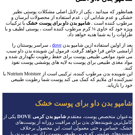
همانطور که میدانید ، یکی از دلایل اصلی مشکلات پوستی نظیر
خشکی و عدم شادابی آن ، عدم استفاده از محصولات آبرسان و
مرطوب کننده است .
شامپو بدن داو برای پوست خشک
با ترکیبات
ویژه خود که حاوی ¼ کرم مرطوب کننده است ، پوستی لطیف و با
طراوات را به شما هدیه خواهد داد.
بعد از اولین استفاده ازین شامپو بدن
dove
، سراسر پوستتان را
آرامشی خاص فرا خواهد گرفت. فرمول این شوینده بدن داو سبب
می ‏شود موانعی طبیعی پوست برای حفظ رطوبت نگهداری شده و
مواد مغذی طبیعی برای پوست به لایه های پوششی پوست تفوذ
کنند.
این شوینده بدن مرطوب کننده، ترکیبی است از Nutrium Moisture با
تمیزکننده ای ملایم که کمک می‏ کند پوست شما رطوبت طبیعی
خود را بازیابد.
شامپو بدن داو برای پوست خشک
به‌عنوان متخصص پوست، معتقدم
شامپو بدن کرمی DOVE
یکی از
کامل‌ترین شوینده‌های بدن برای مراقبت روزانه از پوست‌های
خشک، حساس و حتی معمولی است. این محصول برخلاف
شوینده‌های صابونی که چربی طبیعی پوست را از بین می‌برند، با