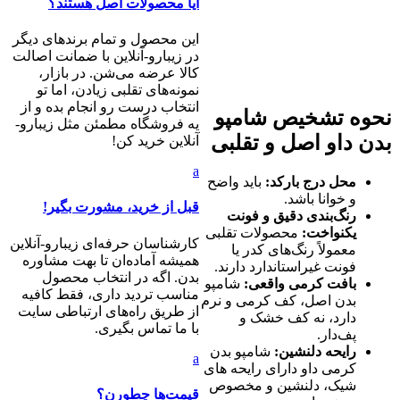
آیا محصولات اصل هستند؟
این محصول و تمام برندهای دیگر
در زیبارو-آنلاین با ضمانت اصالت
کالا عرضه می‌شن. در بازار،
نمونه‌های تقلبی زیادن، اما تو
انتخاب درست رو انجام بده و از
نحوه تشخیص شامپو
یه فروشگاه مطمئن مثل زیبارو-
بدن داو اصل و تقلبی
آنلاین خرید کن!
a
محل درج بارکد:
باید واضح
و خوانا باشد.
قبل از خرید، مشورت بگیر!
رنگ‌بندی دقیق و فونت
یکنواخت:
محصولات تقلبی
کارشناسان حرفه‌ای زیبارو-آنلاین
معمولاً رنگ‌های کدر یا
همیشه آماده‌ان تا بهت مشاوره
فونت غیراستاندارد دارند.
بدن. اگه در انتخاب محصول
بافت کرمی واقعی:
شامپو
مناسب تردید داری، فقط کافیه
بدن اصل، کف کرمی و نرم
از طریق راه‌های ارتباطی سایت
دارد، نه کف خشک و
با ما تماس بگیری.
پف‌دار.
رایحه دلنشین:
شامپو بدن
a
کرمی داو دارای رایحه های
شیک، دلنشین و مخصوص
قیمت‌ها چطورن؟