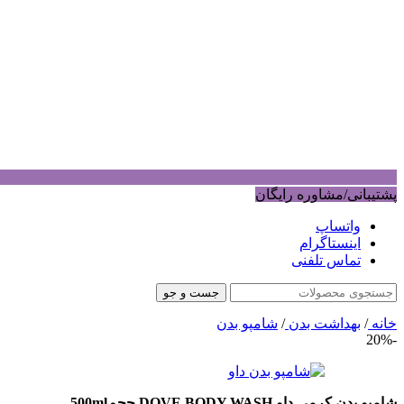
پشتیبانی/مشاوره رایگان
واتساپ
اینستاگرام
تماس تلفنی
جست و جو
خانه
/
بهداشت بدن
/
شامپو بدن
-20%
شامپو بدن کرمی داو DOVE BODY WASH حجم500ml