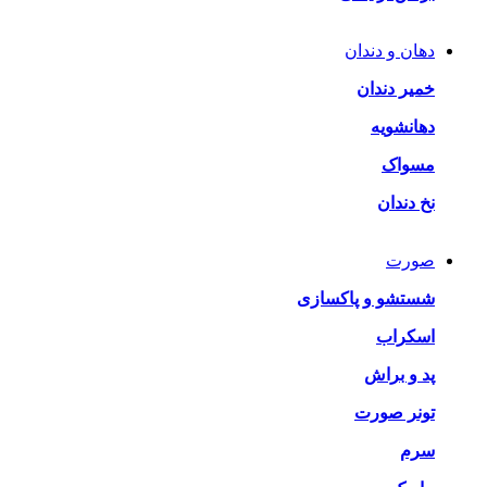
دهان و دندان
خمیر دندان
دهانشویه
مسواک
نخ دندان
صورت
شستشو و پاکسازی
اسکراب
پد و براش
تونر صورت
سرم