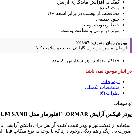
کمک به افزایش ماندگاری آرایش
مات کننده
محافظت از پوست در برابر اشعه UV
جلوه طبیعی
حفظ رطوبت پوست
موثر در نرمی و لطافت پوست
بهترین زمان مصرف:
2026/07
ارسال به سراسر ایران
گارانتی اصالت و سلامت کالا
حداکثر تعداد در هر سفارش : 2 عدد
در انبار موجود نمی باشد
توضیحات
مشخصات تکمیلی
نظرات (6)
توضیحات
پودر فیکس آرایش FLORMARفلورمار مدل MEDIUM SAND شماره003
استفاده از فیکساتور و پودر تثبیت کننده آرایش برای داشتن آرایش
صورت بی رنگ و هم رنگی وجود دارد که با توجه به نوع میکاپ قابل ا