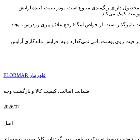
 روی پوست پخش می‌شود، این محصول دارای رنگ‌بندی متنوع است. پودر تثبیت کننده آرایش
روغن ماکادمیا موجود در ترکیبات این پودر، مرطوب کننده طبیعی و دارای آنتی اکسیدان بالایی بوده و در رفع چین و چروک و جوانسازی پوست تاثیرگذار است. از خواص امگا6 رفع علائم پیری زودرس، ایجاد
ه پوست داده و اثری از چربی و براقیت روی پوست باقی نمی‌گذارد و به افزایش ماندگاری آرایش
فلورمار-FLORMAR
ضمانت اصالت، کیفیت کالا و بازگشت وجه
2026/07
اصل
 نبوده و توسط تولیدکننده پلمپ نمی گردد
این کالا بصورت بسته ای