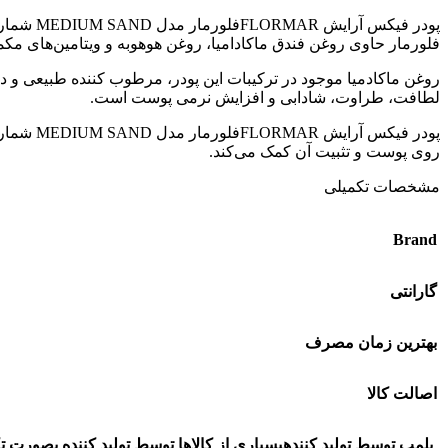
فلورمار حاوی روغن فندق ماكاداميا، روغن هوهوبه و ويتامين‌های مكمل A، E، F و امگا 6، 7 و 9 بوده به حفظ رطوبت و جلوگیری از خشکی پوست کمک م
لطافت، طراوت، شادابی و افزایش نرمی پوست است.
روی پوست و تثبیت آن کمک می‌کند.
مشخصات تکمیلی
Brand
گارانتی
بهترین زمان مصرف
اصالت کالا
پلمپ توسط تولید کننده
بسیاری از کالاها توسط تولید کننده بصورت