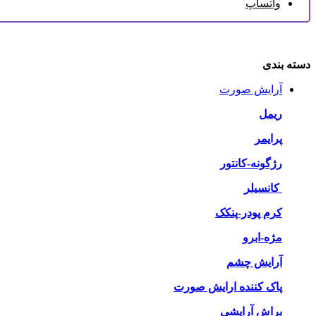
واتساپ
دسته بندی
آرایش صورت
ریمل
پرایمر
رژگونه-کانتور
کانسیلر
کرم پودر-پنکک
مژه-ابرو
آرایش چشم
پاک کننده ارایش صورت
براش آرایشی