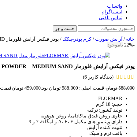
واتساپ
اینستاگرام
تماس تلفنی
جست و جو
خانه
/
آرایش صورت
/
کرم پودر-پنکک
/
پودر فیکس آرایش فلورمار FLORMAR LOOSE POWDER – MEDIUM SAND شماره003 حجم18g اصل
-22%
ناموجود
پودر فیکس آرایش فلورمار FLORMAR LOOSE POWDER – MEDIUM SAND شماره003 حجم18g اصل
(دیدگاه کاربر
6
)
588،000
تومان
قیمت اصلی: 588،000 تومان بود.
459،000
تومان
قیمت فعلی: 0
FLORMAR
حجم: 18 گرم
تولید کشور: ترکیه
حاوی روغن فندق ماكاداميا، روغن هوهوبه
دارای ويتامين‌های مكمل A، E، F و امگا 6، 7 و 9
تثبیت کننده آرایش
بافت نرم و سبک