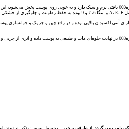
پودر فیکس آرایش FLORMARفلورمار مدل MEDIUM SAND شماره003 بافتی نرم و سبک دارد و به خوبی
ی‌کند.
پودر فیکس آرایش FLORMARفلورمار مدل MEDIUM SAND شماره003 در نهایت جلوه‌ای مات و طبیعی ب
 تکی پلمپ می گردد. از طرفی برخی
محصول بصورت تکی نیازمند پلمپ