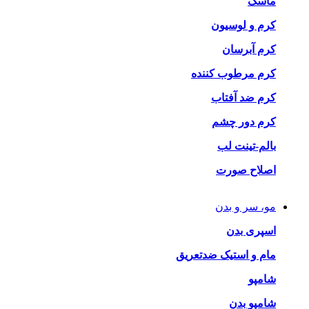
ماسک
کرم و لوسیون
کرم آبرسان
کرم مرطوب کننده
کرم ضد آفتاب
کرم دور چشم
بالم-تینت لب
اصلاح صورت
مو، سر و بدن
اسپری بدن
مام و استیک ضدتعریق
شامپو
شامپو بدن