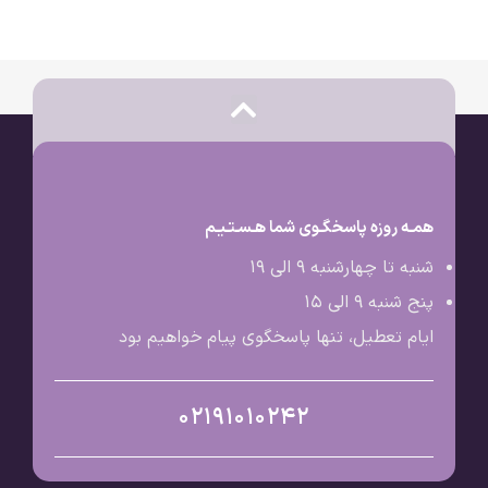
همـه روزه پاسخگـوی شما هـسـتـیـم
شنبه تا چهارشنبه 9 الی ۱۹
پنج شنبه 9 الی ۱۵
ایام تعطیل، تنها پاسخگوی پیام خواهیم بود
02191010242