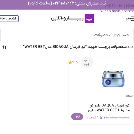
ثبت سفارش تلفنی: 02191010242 (ساعات اداری)
Skip to navigation
Skip to main content
منو
ارتباط با ما
▾
خانه
/
محصولات برچسب خورده “کرم آبرسان BIOAQUA مدلWATER GET”
نامو
4.5
جود
کرم آبرسان BIOAQUAبیوآکوا
مدلWATER GET HA حاوی
هیالورونیک اسید حجم50ml اصل
-18%
115،000
تومان
140،000
تومان