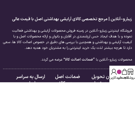
زیبارو-آنلاین | مرجع تخصصی کالای آرایشی بهداشتی اصل با قیمت عالی
فروشگاه اینترنتی زیبارو-آنلاین در زمینه فروش محصولات آرایشی و بهداشتی فعالیت
نموده و با هدف ایجاد حس ارزشمندی در آقایان و بانوان و ارائه محصولات اصل و با
کیفیت آرایشی و بهداشتی و همچنین با بررسی های دقیق در خصوص اصالت کالا ها، سعی
دارد تا هرچه بیشتر لذت یک خرید اینترنتی را به مشتریان خود هدیه دهد.
محصولات زیبارو-آنلاین با
“ضمانت اصالت کالا”
عرضه می گردد.
امکان تحویل
ضمانت اصل
ارسال به سراسر
روشگاه
سبد خرید
حساب کاربری من
فوری در تهران
بودن کالا
ایران
لینک های مفید
راهنمای مشتریان
درباره ما
فروشگاه
تماس با ما
سبد خرید
قوانین و مقررات
تسویه حساب