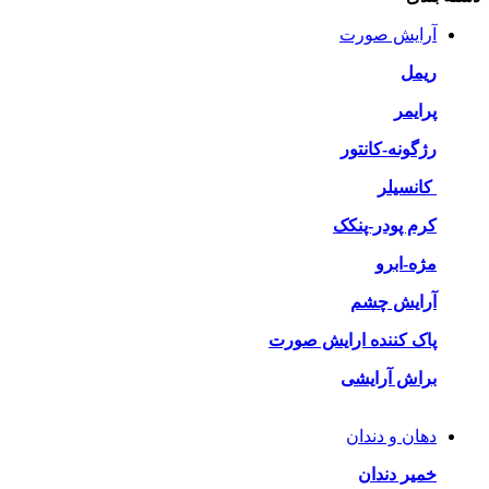
آرایش صورت
ریمل
پرایمر
رژگونه-کانتور
کانسیلر
کرم پودر-پنکک
مژه-ابرو
آرایش چشم
پاک کننده ارایش صورت
براش آرایشی
دهان و دندان
خمیر دندان