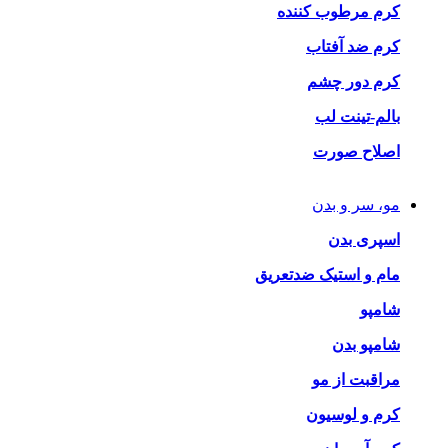
کرم مرطوب کننده
کرم ضد آفتاب
کرم دور چشم
بالم-تینت لب
اصلاح صورت
مو، سر و بدن
اسپری بدن
مام و استیک ضدتعریق
شامپو
شامپو بدن
مراقبت از مو
کرم و لوسیون