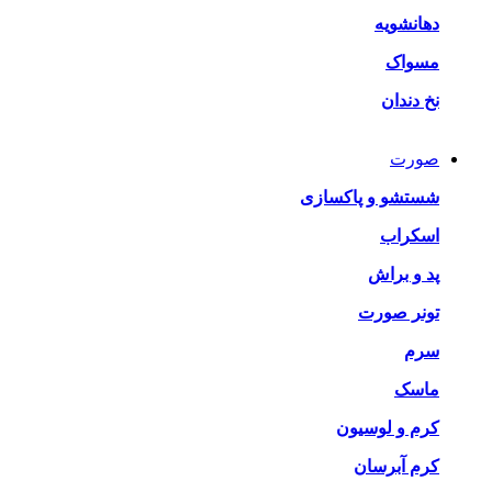
دهانشویه
مسواک
نخ دندان
صورت
شستشو و پاکسازی
اسکراب
پد و براش
تونر صورت
سرم
ماسک
کرم و لوسیون
کرم آبرسان