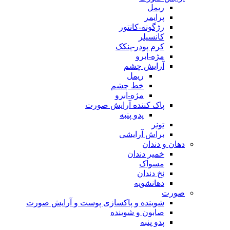
ریمل
پرایمر
رژگونه-کانتور
کانسیلر
کرم پودر-پنکک
مژه-ابرو
آرایش چشم
ریمل
خط چشم
مژه-ابرو
پاک کننده آرایش صورت
پدو پنبه
تونر
براش آرایشی
دهان و دندان
خمیر دندان
مسواک
نخ دندان
دهانشویه
صورت
شوینده و پاکسازی پوست و آرایش صورت
صابون و شوینده
پدو پنبه