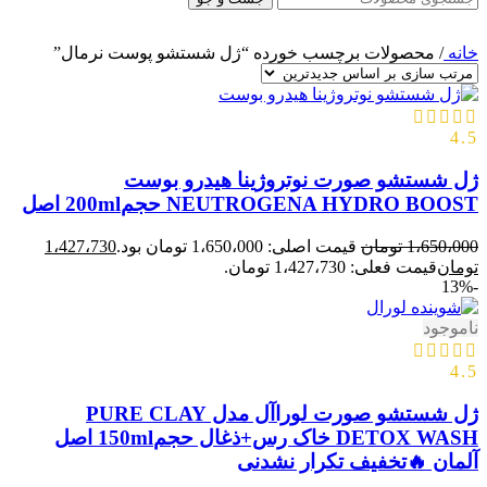
خانه
/
محصولات برچسب خورده “ژل شستشو پوست نرمال”
4.5
ژل شستشو صورت نوتروژینا هیدرو بوست
NEUTROGENA HYDRO BOOST حجم200ml اصل
1،650،000
تومان
قیمت اصلی: 1،650،000 تومان بود.
1،427،730
تومان
قیمت فعلی: 1،427،730 تومان.
-13%
ناموجود
4.5
ژل شستشو صورت لوراآل مدل PURE CLAY
DETOX WASH خاک رس+ذغال حجم150ml اصل
آلمان 🔥تخفیف تکرار نشدنی