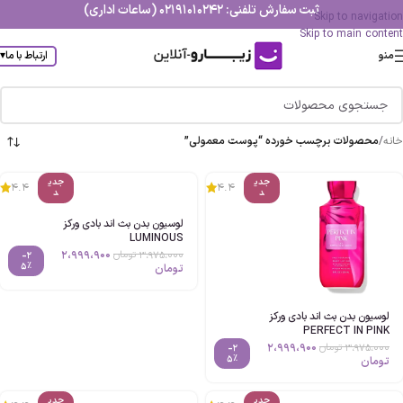
ثبت سفارش تلفنی: 02191010242 (ساعات اداری)
Skip to navigation
Skip to main content
منو
ارتباط با ما
▾
خانه
/
محصولات برچسب خورده “پوست معمولی”
جدی
جدی
4.4
4.4
د
د
لوسیون بدن بث اند بادی ورکز
LUMINOUS
2،999،900
3،975،000
تومان
-2
5%
تومان
لوسیون بدن بث اند بادی ورکز
PERFECT IN PINK
2،999،900
3،975،000
تومان
-2
5%
تومان
جدی
جدی