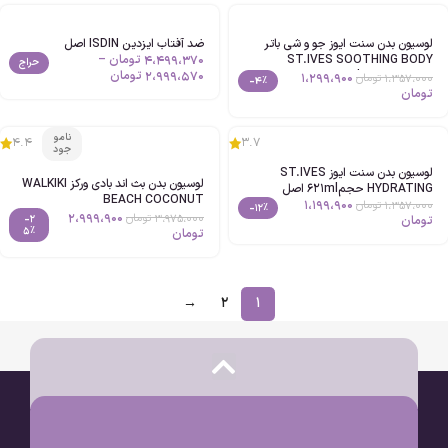
لوسیون بدن سنت ایوز جو و شی باتر
ضد آفتاب ایزدین ISDIN اصل
ST.IVES SOOTHING BODY
4،499،370
تومان
–
حراج
LOTION حجم621ml اصل
2،999،570
تومان
1،299،900
1،357،000
تومان
-4%
تومان
نامو
4.4
3.7
جود
لوسیون بدن سنت ایوز ST.IVES
لوسیون بدن بث اند بادی ورکز WALKIKI
HYDRATING حجم621ml اصل
BEACH COCONUT
1،199،900
1،357،000
تومان
-12%
2،999،900
3،975،000
تومان
-2
تومان
5%
تومان
→
2
1