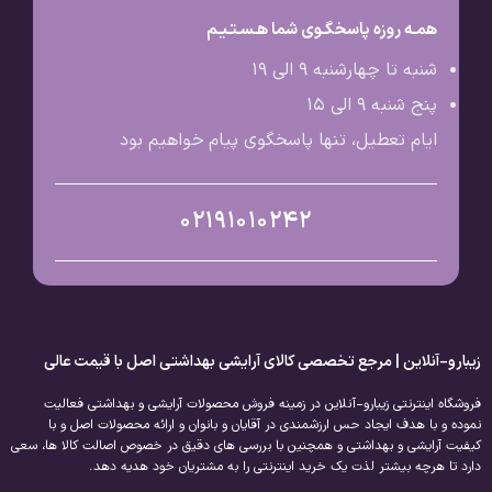
همـه روزه پاسخگـوی شما هـسـتـیـم
شنبه تا چهارشنبه 9 الی ۱۹
پنج شنبه 9 الی ۱۵
ایام تعطیل، تنها پاسخگوی پیام خواهیم بود
02191010242
زیبارو-آنلاین | مرجع تخصصی کالای آرایشی بهداشتی اصل با قیمت عالی
فروشگاه اینترنتی زیبارو-آنلاین در زمینه فروش محصولات آرایشی و بهداشتی فعالیت
نموده و با هدف ایجاد حس ارزشمندی در آقایان و بانوان و ارائه محصولات اصل و با
کیفیت آرایشی و بهداشتی و همچنین با بررسی های دقیق در خصوص اصالت کالا ها، سعی
دارد تا هرچه بیشتر لذت یک خرید اینترنتی را به مشتریان خود هدیه دهد.