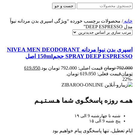
جست و جو
خانه
/
محصولات برچسب خورده “ویژگی اسپری بدن مردانه نیوآ
مدل DEEP ESPRESSO”
اسپری بدن نیوا مردانه NIVEA MEN DEODORANT
SPRAY DEEP ESPRESSO حجم150ml اصل
792،000
تومان
قیمت اصلی: 792،000 تومان بود.
619،950
تومان
قیمت فعلی: 619،950 تومان.
-22%
همـه روزه پاسخگـوی شما هـسـتـیـم
شنبه تا چهارشنبه 9 الی ۱۹
پنج شنبه 9 الی ۱۵
ایام تعطیل، تنها پاسخگوی پیام خواهیم بود