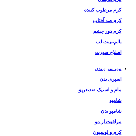
کرم مرطوب کننده
کرم ضد آفتاب
کرم دور چشم
بالم-تینت لب
اصلاح صورت
مو، سر و بدن
اسپری بدن
مام و استیک ضدتعریق
شامپو
شامپو بدن
مراقبت از مو
کرم و لوسیون