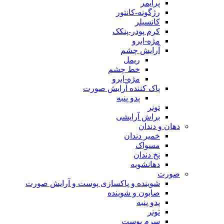
پرایمر
رژگونه-کانتور
کانسیلر
کرم پودر-پنکک
مژه-ابرو
آرایش چشم
ریمل
خط چشم
مژه-ابرو
پاک کننده آرایش صورت
پدو پنبه
تونر
براش آرایشی
دهان و دندان
خمیر دندان
مسواک
نخ دندان
دهانشویه
صورت
شوینده و پاکسازی پوست و آرایش صورت
صابون و شوینده
پدو پنبه
تونر
سرم پوست