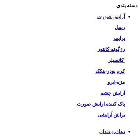
دسته بندی
آرایش صورت
ریمل
پرایمر
رژگونه-کانتور
کانسیلر
کرم پودر-پنکک
مژه-ابرو
آرایش چشم
پاک کننده ارایش صورت
براش آرایشی
دهان و دندان