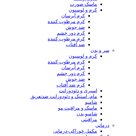
ماسک صورت
کرم و لوسیون
کرم آبرسان
کرم مرطوب کننده
ضد جوش
کرم دور چشم
کرم مرطوب کننده
ضد آفتاب
سر و بدن
کرم و لوسیون
کرم مرطوب کننده
کرم آبرسان
کرم دور چشم
ضد جوش
کرم ضد آفتاب
اسپری و دئودورانت
مام، استیک و دئودورانت ضدتعریق
شامپو
ماسک و مراقبت مو
شامپو بدن
مراقبتی
درمانی
مکمل خوراکی-درمانی