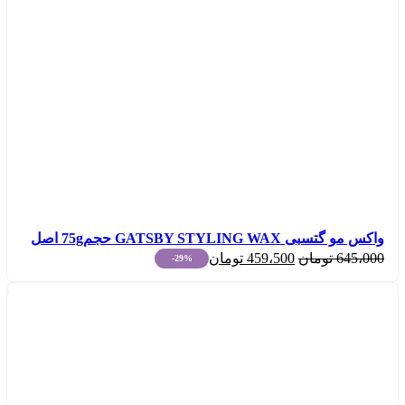
واکس مو گتسبی GATSBY STYLING WAX حجم75g اصل
قیمت
قیمت
645،000
تومان
459،500
تومان
-29%
اصلی:
فعلی:
459،500
645،000
تومان
تومان.
بود.