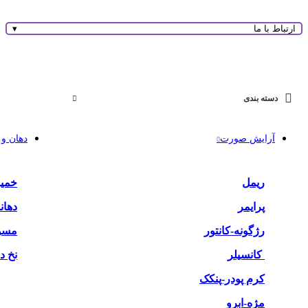
ارتباط با ما
▾
دسته بندی
آرایش صورت
دهان و 
ریمل
خمیر
پرایمر
دهان
رژگونه-کانتور
مسو
کانسیلر
نخ د
کرم پودر-پنکک
مژه-ابرو