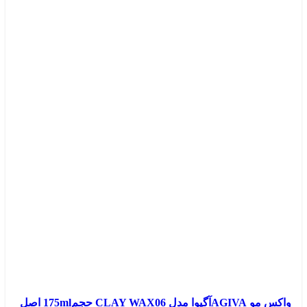
تومان
تومان.
بود.
واکس مو AGIVAآگیوا مدل CLAY WAX06 حجم175ml اصل