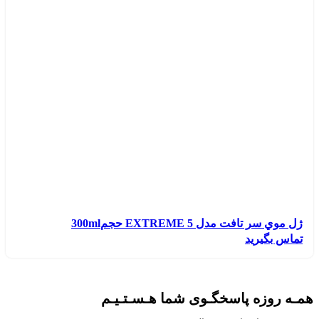
ژل موي سر تافت مدل EXTREME 5 حجم300ml
تماس بگیرید
همـه روزه پاسخگـوی شما هـسـتـیـم