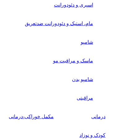
اسپری و دئودورانت
مام، استیک و دئودورانت ضدتعریق
شامپو
ماسک و مراقبت مو
شامپو بدن
مراقبتی
درمانی
مکمل خوراکی-درمانی
کودک و نوزاد