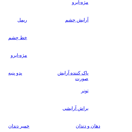
مژه-ابرو
آرایش چشم
ریمل
خط چشم
مژه-ابرو
پاک کننده آرایش
پدو پنبه
صورت
تونر
براش آرایشی
دهان و دندان
خمیر دندان