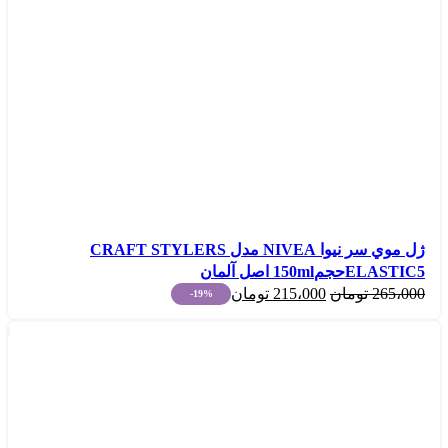
ژل موي سر نیوا NIVEA مدل CRAFT STYLERS
ELASTIC5حجم150ml اصل آلمان
قیمت
قیمت
265،000
تومان
215،000
تومان
-19%
اصلی:
فعلی:
215،000
265،000
تومان
تومان.
بود.