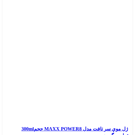
ژل موي سر تافت مدل MAXX POWER8 حجم300ml