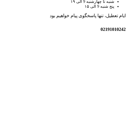
شنبه تا چهارشنبه 9 الی ۱۹
پنج شنبه 9 الی ۱۵
ایام تعطیل، تنها پاسخگوی پیام خواهیم بود
02191010242
زیبارو-آنلاین | مرجع تخصصی کالای آرایشی بهداشتی اصل با قیمت