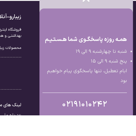
زیبارو-آن
فروشگاه اینتر
بهداشتی و همچ
همـه روزه پاسخگـوی شما هـسـتـیـم
محصولات زیبار
شنبه تا چهارشنبه 9 الی ۱۹
پنج شنبه 9 الی ۱۵
ایام تعطیل، تنها پاسخگوی پیام خواهیم
بود
02191010242
لینک های م
درباره ما
تماس با ما
قوانین و مق