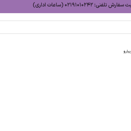
سفارش تلفنی: 02191010242 (ساعات اداری)
بارو