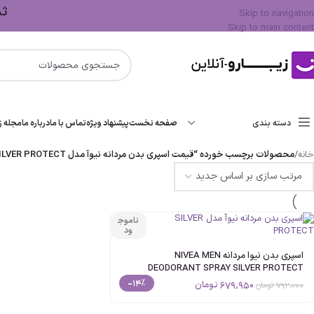
ثبت 
Skip to navigation
Skip to main content
دسته بندی
صفحه نخست
پیشنهاد ویژه
تماس با ما
درباره ما
مجله زی
خانه
/
محصولات برچسب خورده “قیمت اسپری بدن مردانه نیوآ مدل SILVER PROTECT”
ناموج
ود
اسپری بدن نیوا مردانه NIVEA MEN
DEODORANT SPRAY SILVER PROTECT
حجم150ml اصل
-14%
679،950
تومان
792،000
تومان