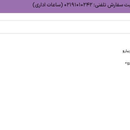
سفارش تلفنی: 02191010242 (ساعات اداری)
بارو