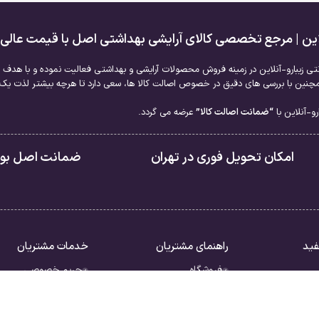
لاین | مرجع تخصصی کالای آرایشی بهداشتی اصل با قیمت عالی
نتی زیبارو-آنلاین در زمینه فروش محصولات آرایشی و بهداشتی فعالیت نموده و با هدف ا
نین با بررسی های دقیق در خصوص اصالت کالا ها، سعی دارد تا هرچه بیشتر لذت یک خر
و-آنلاین با
“ضمانت اصالت کالا”
عرضه می گردد.
امکان تحویل فوری در تهران
ضمانت اصل بودن
فید
راهنمای مشتریان
خدمات مشتریان
فروشگاه
حریم خصوصی
سبد خرید
قوانین
ررات
تسویه حساب
شرایط بازگشت کالا