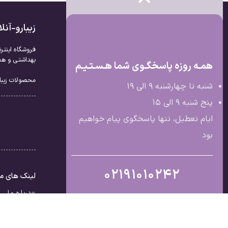
زیبارو-آن
فروشگاه اینتر
بهداشتی و همچ
همـه روزه پاسخگـوی شما هـسـتـیـم
محصولات زیبار
شنبه تا چهارشنبه 9 الی ۱۹
پنج شنبه 9 الی ۱۵
ایام تعطیل، تنها پاسخگوی پیام خواهیم
بود
02191010242
لینک های م
درباره ما
تماس با ما
قوانین و مق