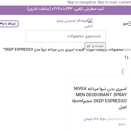
Skip to navigation
Skip to main content
ثبت سفارش تلفنی: 02191010242 (ساعات اداری)
منو
ارتباط با ما
▾
جست و جو
خانه
/
محصولات برچسب خورده “قیمت اسپری بدن مردانه نیوآ مدل DEEP ESPRESSO”
اسپری بدن نیوا مردانه NIVEA
MEN DEODORANT SPRAY
DEEP ESPRESSO حجم150ml
اصل
619،950
تومان
792،000
تومان
-22%