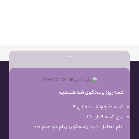
همـه روزه پاسخگـوی شما هـسـتـیـم
شنبه تا چهارشنبه 9 الی ۱۹
پنج شنبه 9 الی ۱۵
ایام تعطیل، تنها پاسخگوی پیام خواهیم بود