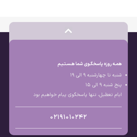
همـه روزه پاسخگـوی شما هـسـتـیـم
شنبه تا چهارشنبه 9 الی ۱۹
پنج شنبه 9 الی ۱۵
ایام تعطیل، تنها پاسخگوی پیام خواهیم بود
02191010242