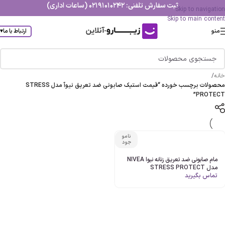
ثبت سفارش تلفنی: 02191010242 (ساعات اداری)
Skip to navigation
Skip to main content
منو
ارتباط با ما
▾
خانه
/
محصولات برچسب خورده “قیمت استیک صابونی ضد تعریق نیوآ مدل STRESS
PROTECT”
نامو
جود
مام صابونی ضد تعریق زنانه نیوا NIVEA
مدل STRESS PROTECT
تماس بگیرید