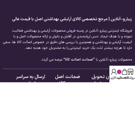
زیبارو-آنلاین | مرجع تخصصی کالای آرایشی بهداشتی اصل با قیمت عالی
فروشگاه اینترنتی زیبارو-آنلاین در زمینه فروش محصولات آرایشی و بهداشتی فعالیت
نموده و با هدف ایجاد حس ارزشمندی در آقایان و بانوان و ارائه محصولات اصل و با
کیفیت آرایشی و بهداشتی و همچنین با بررسی های دقیق در خصوص اصالت کالا ها، سعی
دارد تا هرچه بیشتر لذت یک خرید اینترنتی را به مشتریان خود هدیه دهد.
محصولات زیبارو-آنلاین با
“ضمانت اصالت کالا”
عرضه می گردد.
امکان تحویل
ضمانت اصل
ارسال به سراسر
روشگاه
سبد خرید
حساب کاربری من
فوری در تهران
بودن کالا
ایران
لینک های مفید
راهنمای مشتریان
درباره ما
فروشگاه
تماس با ما
سبد خرید
قوانین و مقررات
تسویه حساب