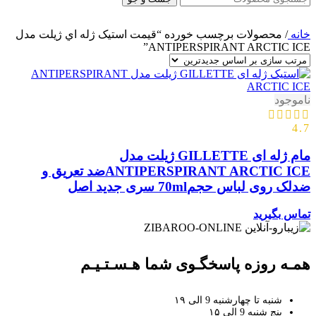
خانه
/
محصولات برچسب خورده “قیمت استيک ژله اي ژيلت مدل
ANTIPERSPIRANT ARCTIC ICE”
ناموجود
4.7
مام ژله ای GILLETTE ژیلت مدل
ANTIPERSPIRANT ARCTIC ICEضد تعریق و
ضدلک روی لباس حجم70ml سری جدید اصل
تماس بگیرید
همـه روزه پاسخگـوی شما هـسـتـیـم
شنبه تا چهارشنبه 9 الی ۱۹
پنج شنبه 9 الی ۱۵