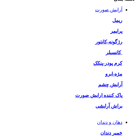
آرایش صورت
ریمل
پرایمر
رژگونه-کانتور
کانسیلر
کرم پودر-پنکک
مژه-ابرو
آرایش چشم
پاک کننده ارایش صورت
براش آرایشی
دهان و دندان
خمیر دندان