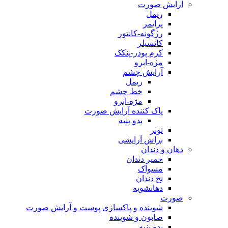
آرایش صورت
ریمل
پرایمر
رژگونه-کانتور
کانسیلر
کرم پودر-پنکک
مژه-ابرو
آرایش چشم
ریمل
خط چشم
مژه-ابرو
پاک کننده آرایش صورت
پدو پنبه
تونر
براش آرایشی
دهان و دندان
خمیر دندان
مسواک
نخ دندان
دهانشویه
صورت
شوینده و پاکسازی پوست و آرایش صورت
صابون و شوینده
پدو پنبه