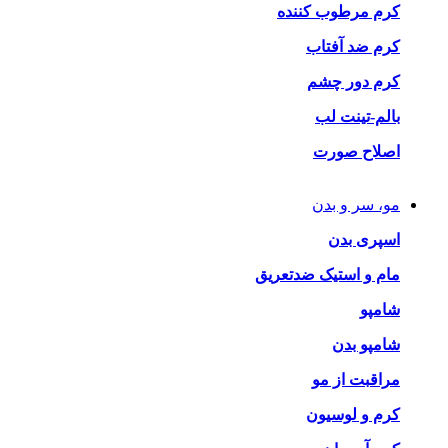
کرم مرطوب کننده
کرم ضد آفتاب
کرم دور چشم
بالم-تینت لب
اصلاح صورت
مو، سر و بدن
اسپری بدن
مام و استیک ضدتعریق
شامپو
شامپو بدن
مراقبت از مو
کرم و لوسیون