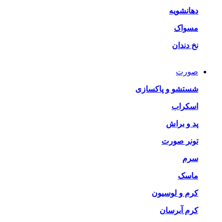
دهانشویه
مسواک
نخ دندان
صورت
شستشو و پاکسازی
اسکراب
پد و براش
تونر صورت
سرم
ماسک
کرم و لوسیون
کرم آبرسان