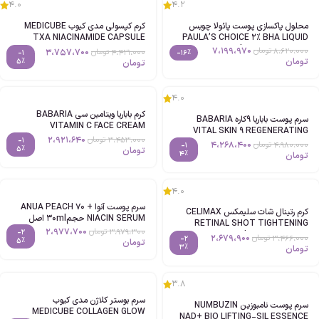
4.0
4.2
محلول پاکسازی پوست پائولا چویس
کرم کپسولی مدی کیوب MEDICUBE
TXA NIACINAMIDE CAPSULE
PAULA’S CHOICE 2% BHA LIQUID
EXFOLIANT حجم118ml اصل
CREAM حجم55g اصل
7،199،970
8،620،000
تومان
3،757،700
4،421،000
تومان
-1
-16%
تومان
5%
تومان
4.0
کرم باباریا ویتامین سی BABARIA
سرم پوست باباریا 9کاره BABARIA
VITAMIN C FACE CREAM
VITAL SKIN 9 REGENERATING
حجم50ml اصل
2،921،640
3،453،000
تومان
-1
SERUM حجم50ml اصل
4،268،400
4،980،000
تومان
-1
5%
تومان
4%
تومان
4.0
سرم پوست آنوا ANUA PEACH 70 +
کرم رتینال شات سلیمکس CELIMAX
NIACIN SERUM حجم30ml اصل
RETINAL SHOT TIGHTENING
2،977،700
3،979،300
تومان
-2
BOOSTER حجم15ml اصل
2،679،900
3،466،000
تومان
-2
5%
تومان
3%
تومان
3.8
سرم بوستر کلاژن مدی کیوب
سرم پوست نامبوزین NUMBUZIN
MEDICUBE COLLAGEN GLOW
NAD+ BIO LIFTING-SIL ESSENCE