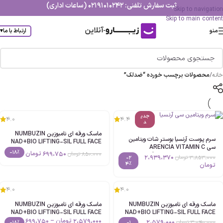
ثبت سفارش تلفنی: 02191010242 (ساعات اداری)
Skip to navigation
Skip to main content
منو
ارتباط با ما
▾
خانه
/
محصولات برچسب خورده “ضدلک”
جدی
4.0
4.4
د
ماسک ورقه ای نامبوزین NUMBUZIN
سرم پوست آرنسیا بوستر شات ویتامین
NAD+BIO LIFTING-SIL FULL FACE
سی ARENCIA VITAMIN C
MASK اصل – ورق-تکی
-18%
699،750
تومان
850،000
تومان
BOOSTER SHOT حجم30ml اصل
2،939،370
3،853،000
تومان
-2
4%
تومان
4.0
4.0
ماسک ورقه ای نامبوزین NUMBUZIN
ماسک ورقه ای نامبوزین NUMBUZIN
NAD+BIO LIFTING-SIL FULL FACE
NAD+BIO LIFTING-SIL FULL FACE
MASK اصل – بسته-شامل-4عدد-
MASK اصل
2،579،000
تومان
–
699،750
2،579،000
3،040،000
تومان
-18%
-1