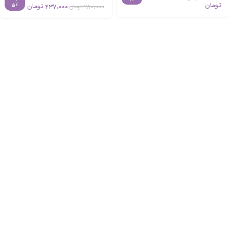
تومان
5%
237،000
تومان
280،000
تومان