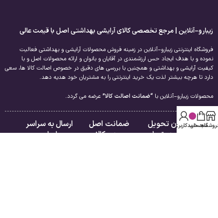
زیبارو-آنلاین | مرجع تخصصی کالای آرایشی بهداشتی اصل با قیمت عالی
فروشگاه اینترنتی زیبارو-آنلاین در زمینه فروش محصولات آرایشی و بهداشتی فعالیت
نموده و با هدف ایجاد حس ارزشمندی در آقایان و بانوان و ارائه محصولات اصل و با
کیفیت آرایشی و بهداشتی و همچنین با بررسی های دقیق در خصوص اصالت کالا ها، سعی
دارد تا هرچه بیشتر لذت یک خرید اینترنتی را به مشتریان خود هدیه دهد.
محصولات زیبارو-آنلاین با
“ضمانت اصالت کالا”
عرضه می گردد.
امکان تحویل
ضمانت اصل
ارسال به سراسر
روشگاه
سبد خرید
حساب کاربری من
فوری در تهران
بودن کالا
ایران
لینک های مفید
راهنمای مشتریان
درباره ما
فروشگاه
تماس با ما
سبد خرید
قوانین و مقررات
تسویه حساب