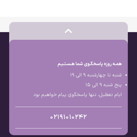
همـه روزه پاسخگـوی شما هـسـتـیـم
شنبه تا چهارشنبه 9 الی ۱۹
پنج شنبه 9 الی ۱۵
ایام تعطیل، تنها پاسخگوی پیام خواهیم بود
02191010242