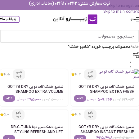
ثبت سفارش تلفنی: 02191010242 (ساعات اداری)
Skip to navigation
Skip to main content
منو
ارتباط با ما
▾
خانه
/
محصولات برچسب خورده “شامپو خشک”
نامو
نامو
4.5
4.3
جود
جود
شامپو خشک گات تو بی GOT2B DRY
شامپو خشک گات تو بی GOT2B DRY
SHAMPOO EXTRA VOLUME
SHAMPOO EXTRA FRESH
حجم200ml اصل
حجم200ml اصل
-21%
-17%
509،364
تومان
395،000
تومان
614،063
تومان
500،000
تومان
نامو
نامو
5.0
4.4
جود
جود
شامپو خشک گات تو بی GOT2B DRY
شامپو خشک سی تونا DR.C.TUNA
STYLING REFRESH AND LIFT
SHAMPOO INSTANT FRESH UP
TEXTURIZING حجم200ml اصل
حجم150ml اصل
435،488
525،000
تومان
-1
-17%