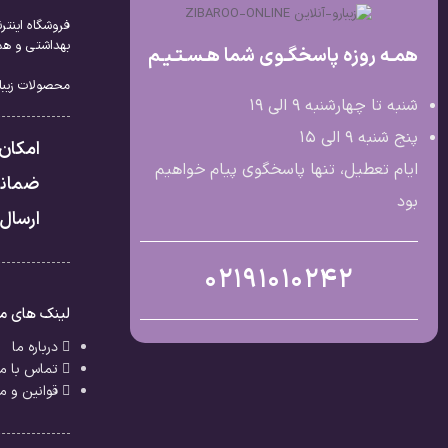
فروشگاه اینتر
بهداشتی و همچ
همـه روزه پاسخگـوی شما هـسـتـیـم
محصولات زیبار
شنبه تا چهارشنبه 9 الی ۱۹
پنج شنبه 9 الی ۱۵
امکان
ایام تعطیل، تنها پاسخگوی پیام خواهیم
ضمانت
بود
ارسال 
02191010242
لینک های م
درباره ما
تماس با ما
قوانین و م