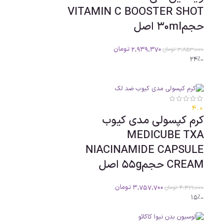
VITAMIN C BOOSTER SHOT
حجم30ml اصل
2،939،370
تومان
3،853،000
تومان
-24%
4.0
کرم کپسولی مدی کیوب
MEDICUBE TXA
NIACINAMIDE CAPSULE
CREAM حجم55g اصل
3،757،700
تومان
4،421،000
تومان
-15%