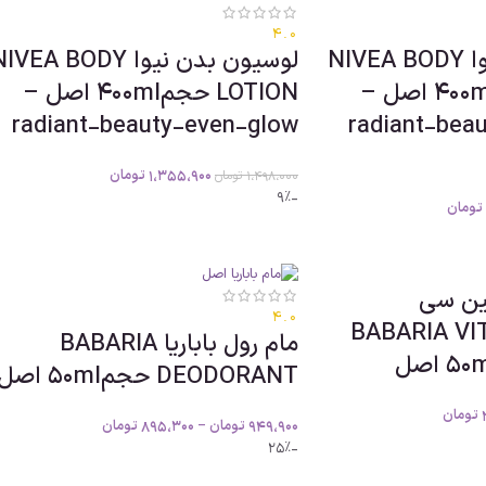
4.0
لوسیون بدن نیوا NIVEA BODY
لوسیون بدن نیوا IVEA BODY
LOTION حجم400ml اصل –
LOTION حجم400ml اصل –
radiant-beauty-even-glow
radiant-bea
1،355،900
تومان
1،498،000
تومان
-9%
تومان
مین سی
4.0
BABARIA VI
مام رول باباریا BABARIA
DEODORANT حجم50ml اصل
تومان
949،900
تومان
–
895،300
تومان
-25%