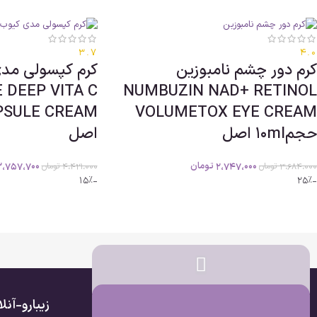
3.7
4.0
کرم دور چشم نامبوزین
کرم کپسولی مد
 DEEP VITA C
NUMBUZIN NAD+ RETINOL
VOLUMETOX EYE CREAM
حجم10ml اصل
اصل
2،747،000
تومان
3،757،700
3،684،000
تومان
4،421،000
تومان
-15%
-25%
زیبارو-آن