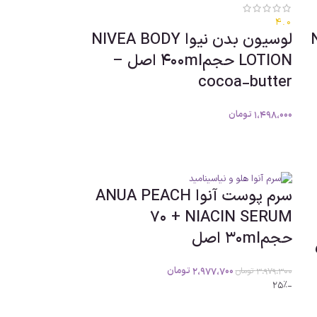
4.0
N
لوسیون بدن نیوا NIVEA BODY
LOTION حجم400ml اصل –
cocoa-butter
1،498،000
تومان
سرم پوست آنوا ANUA PEACH
70 + NIACIN SERUM
حجم30ml اصل
2،977،700
تومان
3،979،300
تومان
-25%