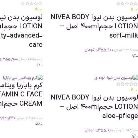
4.0
4.0
لوسیون بدن نیوا NIVEA BODY
LOTION حجم400ml اصل –
uty-advanced-
soft-milk
care
1،355،900
تومان
1،498،000
تومان
-9%
1،355،900
1،498،000
تومان
-9%
کرم باباریا ویتا
4.0
TAMIN C FACE
لوسیون بدن نیوا NIVEA BODY
CREAM حجم50ml اصل
LOTION حجم400ml اصل –
aloe-pflege
2،921،640
3،453،000
تومان
-15%
1،355،900
تومان
1،498،000
تومان
-9%