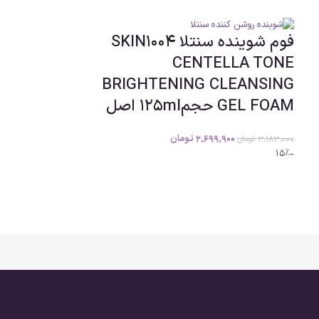
فوم شوینده سنتلا SKIN1004
CENTELLA TONE
BRIGHTENING CLEANSING
GEL FOAM حجم125ml اصل
2،699،900
تومان
3،183،000
تومان
-15%