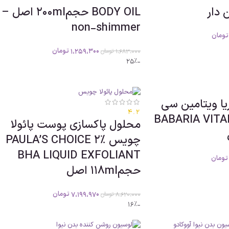
BODY OIL حجم200ml اصل –
non-shimmer
تومان
1،259،300
تومان
1،683،000
تومان
-25%
یا ویتامین سی
4.2
BABARIA VIT
محلول پاکسازی پوست پائولا
چویس PAULA’S CHOICE 2%
BHA LIQUID EXFOLIANT
تومان
حجم118ml اصل
7،199،970
تومان
8،620،000
تومان
-16%