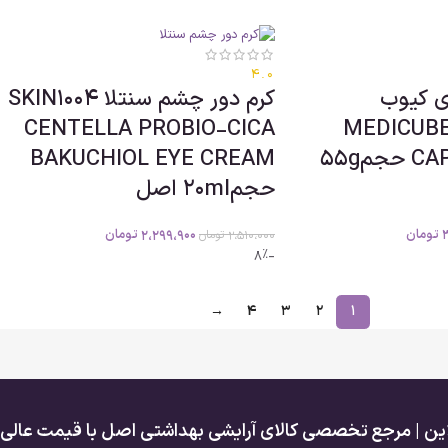
4.0
ی کیوب
کرم دور چشم سنتلا SKIN1004
CENTELLA PROBIO-CICA
MEDICUBE
CAPSULE CREAM حجم55g
BAKUCHIOL EYE CREAM
حجم20ml اصل
تومان
2،299،900
تومان
2،510،000
تومان
-8%
→
4
3
2
1
لاین | مرجع تخصصی کالای آرایشی بهداشتی اصل با قیمت عالی