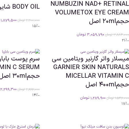
NUMBUZIN NAD+ RETINAL
BODY OIL شاین دار
VOLUMETOX EYE CREAM
حجم20ml اصل
1،879،500
2،200،000
تومان
-15%
3،059،790
تومان
3،884،000
تومان
-21%
میسلار واتر گارنیر ویتامین سی
سرم پوست بابار
AMIN C SERUM
GARNIER SKIN NATURALS
MICELLAR VITAMIN C
حجم30ml اصل
حجم400ml اصل
2،299،300
2،666،000
تومان
-14%
1،289،900
تومان
1،546،000
تومان
-17%