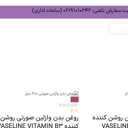
سفارش تلفنی: 02191010242 (ساعات اداری)
جدید
3.8
ن روشن کننده
روغن بدن وازلین صورتی روشن
VASELIN
کننده ASELINE VITAMIN B3