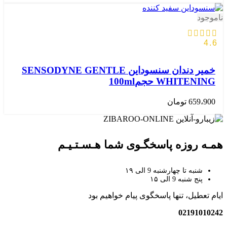
ناموجود
4.6
خمیر دندان سنسوداین SENSODYNE GENTLE
WHITENING حجم100ml
659،900
تومان
همـه روزه پاسخگـوی شما هـسـتـیـم
شنبه تا چهارشنبه 9 الی ۱۹
پنج شنبه 9 الی ۱۵
ایام تعطیل، تنها پاسخگوی پیام خواهیم بود
02191010242