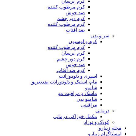
کرم آبرسان
کرم مرطوب کننده
ضد جوش
کرم دور چشم
کرم مرطوب کننده
ضد آفتاب
سر و بدن
کرم و لوسیون
کرم مرطوب کننده
کرم آبرسان
کرم دور چشم
ضد جوش
کرم ضد آفتاب
اسپری و دئودورانت
مام، استیک و دئودورانت ضدتعریق
شامپو
ماسک و مراقبت مو
شامپو بدن
مراقبتی
درمانی
مکمل خوراکی-درمانی
کودک و نوزاد
مجله زیبارو
اینستاگرام زیبارو