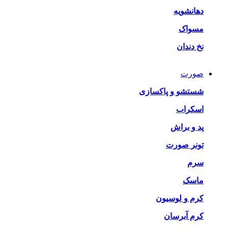
دهانشویه
مسواک
نخ دندان
صورت
شستشو و پاکسازی
اسکراب
پد و براش
تونر صورت
سرم
ماسک
کرم و لوسیون
کرم آبرسان