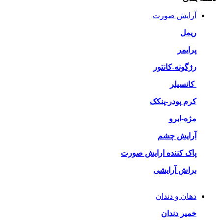
آرایش صورت
ریمل
پرایمر
رژگونه-کانتور
کانسیلر
کرم پودر-پنکک
مژه-ابرو
آرایش چشم
پاک کننده ارایش صورت
براش آرایشی
دهان و دندان
خمیر دندان