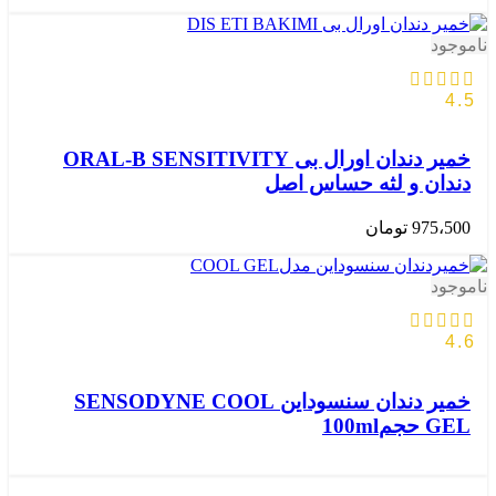
ناموجود
4.5
خمیر دندان اورال بی ORAL-B SENSITIVITY
دندان و لثه حساس اصل
975،500
تومان
ناموجود
4.6
خمیر دندان سنسوداین SENSODYNE COOL
GEL حجم100ml