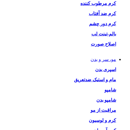
کرم مرطوب کننده
کرم ضد آفتاب
کرم دور چشم
بالم-تینت لب
اصلاح صورت
مو، سر و بدن
اسپری بدن
مام و استیک ضدتعریق
شامپو
شامپو بدن
مراقبت از مو
کرم و لوسیون