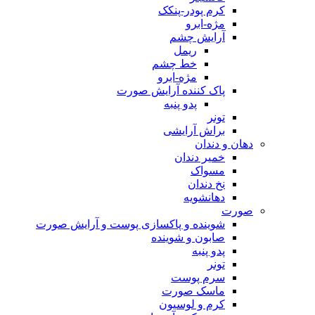
کرم پودر-پنکک
مژه-ابرو
آرایش چشم
ریمل
خط چشم
مژه-ابرو
پاک کننده آرایش صورت
پدو پنبه
تونر
براش آرایشی
دهان و دندان
خمیر دندان
مسواک
نخ دندان
دهانشویه
صورت
شوینده و پاکسازی پوست و آرایش صورت
صابون و شوینده
پدو پنبه
تونر
سرم پوست
ماسک صورت
کرم و لوسیون