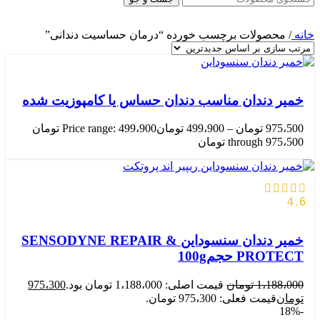
خانه
/
محصولات برچسب خورده “درمان حساسیت دندانی”
خمیر دندان مناسب دندان حساس یا کامپوزیت شده
975،500
تومان
–
499،900
تومان
Price range: 499،900 تومان
through 975،500 تومان
4.6
خمیر دندان سنسوداین SENSODYNE REPAIR &
PROTECT حجم100g
1،188،000
تومان
قیمت اصلی: 1،188،000 تومان بود.
975،300
تومان
قیمت فعلی: 975،300 تومان.
-18%