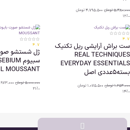
5،480،000
تومان
4،795،500
تومان
-12%
4.7
ست براش آرایشی ریل تکنیک
4.7
ژل شستشو صورت
REAL TECHNIQUES
سبیوم UM
EVERYDAY ESSENTIALS
GEL MOUSSANT ا
بسته5عددی اصل
5،000،000
تومان
،973،000
1،254،000
تومان
1،075،500
تومان
-21%
-14%