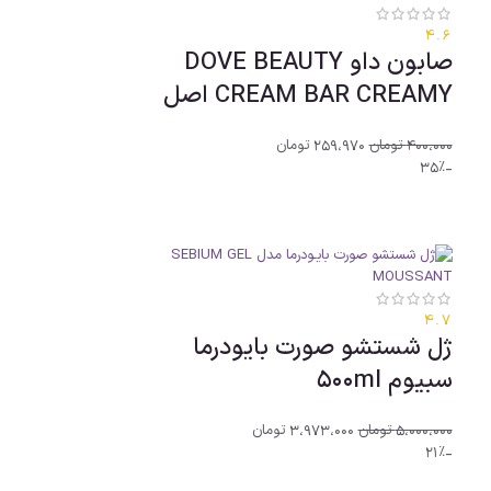
4.6
صابون داو DOVE BEAUTY
CREAM BAR CREAMY اصل
400،000
تومان
259،970
تومان
-35%
4.7
ژل شستشو صورت بایودرما
سبیوم 500ml
5،000،000
تومان
3،973،000
تومان
-21%