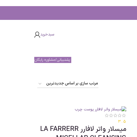
سبدخرید
پشتیبانی/مشاوره رایگان
3.5
میسلار واتر لافارر LA FARRERR