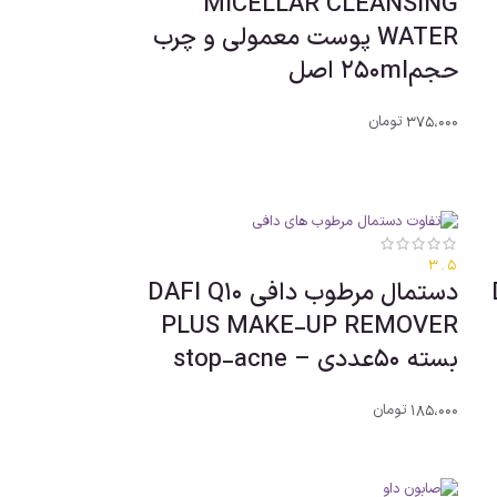
MICELLAR CLEANSING
WATER پوست معمولی و چرب
حجم250ml اصل
375،000
تومان
3.5
D
دستمال مرطوب دافی DAFI Q10
PLUS MAKE-UP REMOVER
بسته 50عددی – stop-acne
185،000
تومان