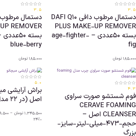
3.5
3.5
دستمال مرطوب دافی DAFI Q10
-UP REMOVER
PLUS MAKE-UP REMOVER
بسته 50عددی – age-fighter-
blue-berry
fig
185،000
تومان
185،000
تومان
5.0
4.3
فوم شستشو صورت سراوی
اصل (در 22 مدل)
CERAVE FOAMING
CLEANSER اصل –
1،345،500
تومان
–
9،500
-24%
حجم-473-میلی-لیتر-سایز-
بزرگ