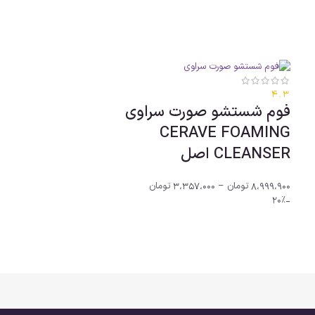
4.3
فوم شستشو صورت سراوی
CERAVE FOAMING
CLEANSER اصل
8،999،900
تومان
–
3،357،000
تومان
-20%