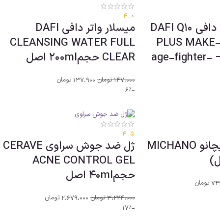
4.0
دستمال مرطوب دافی DAFI Q10
میسلار واتر دافی DAFI
CLEANSING WATER FULL
PLUS MAKE
بسته 50عددی – age-fighter-
CLEAR حجم200ml اصل
147،000
تومان
137،900
تومان
-6%
4.5
براش آرایشی میچانو MICHANO
ژل ضد جوش سراوی CERAVE
ACNE CONTROL GEL
حجم40ml اصل
74
تومان
3،224،000
تومان
2،679،000
تومان
-17%