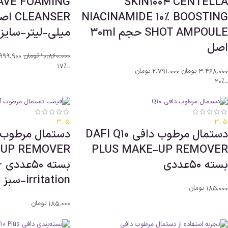
AVE FOAMING
SKIN1004 CENTELLA
NIACINAMIDE 10% BOOSTING
SHOT AMPOULE حجم 30ml
میلی-لیتر-سایز
اصل
10،860،000
تومان
999،900
-17%
3،468،000
تومان
2،791،000
تومان
-20%
3.5
3.5
دستمال مرطوب دافی DAFI Q10
-UP REMOVER
PLUS MAKE-UP REMOVER
بسته 50عددی
irritation-سبز
185،000
تومان
185،000
تومان