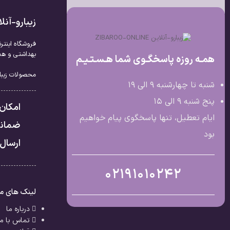
زیبارو-آن
فروشگاه اینتر
بهداشتی و همچ
همـه روزه پاسخگـوی شما هـسـتـیـم
محصولات زیبار
شنبه تا چهارشنبه 9 الی ۱۹
پنج شنبه 9 الی ۱۵
امکان
ایام تعطیل، تنها پاسخگوی پیام خواهیم
ضمانت
بود
ارسال 
02191010242
لینک های م
درباره ما
تماس با ما