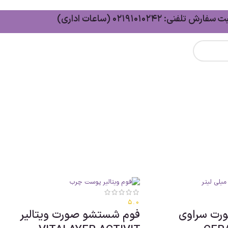
سفارش تلفنی: 02191010242 (ساعات اداری)
5.0
رت سراوی
فوم شستشو صورت ویتالیر