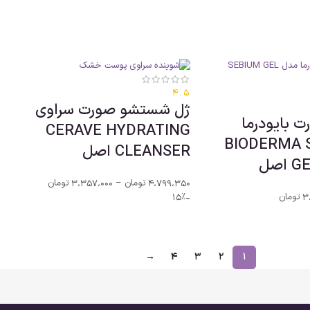
4.5
ژل شستشو صورت سراوی
 بایودرما
CERAVE HYDRATING
BIODERMA SEBI
CLEANSER اصل
صل
4،799،350
تومان
–
3،357،000
تومان
3
تومان
-15%
→
4
3
2
1