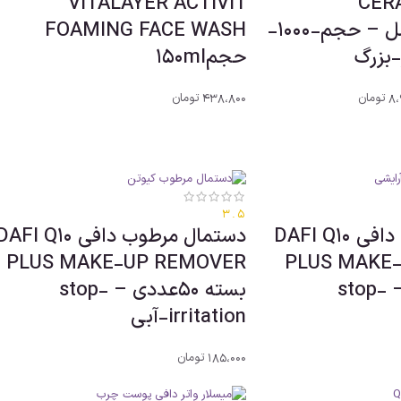
VITALAYER ACTIVIT
CER
CLEANSER اصل – حجم-1000-
FOAMING FACE WASH
-بزرگ
حجم150ml
8،
تومان
438،800
تومان
3.5
دستمال مرطوب دافی DAFI Q10
دستمال مرطوب دافی AFI Q10
PLUS MAKE-UP REMOVER
PLUS MAKE
بسته 50عددی – stop-
بسته 50عددی – stop-
irritation-آبی
185،000
تومان