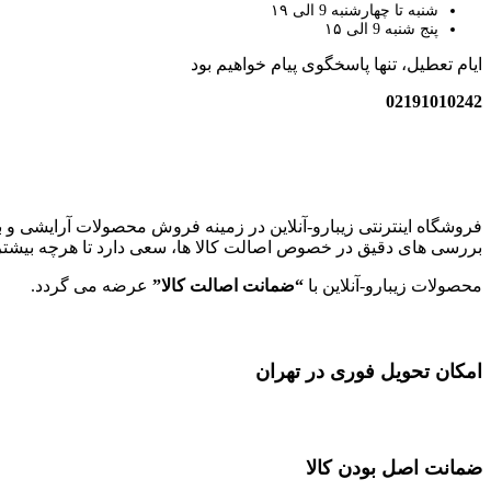
شنبه تا چهارشنبه 9 الی ۱۹
پنج شنبه 9 الی ۱۵
ایام تعطیل، تنها پاسخگوی پیام خواهیم بود
02191010242
زیبارو-آنلاین | مرجع تخصصی کالای آرایشی بهداشتی اصل با قیمت عا
فروشگاه اینترنتی زیبارو-آنلاین در زمینه فروش محصولات آرایشی و ب
بررسی های دقیق در خصوص اصالت کالا ها، سعی دارد تا هرچه بیشتر ل
محصولات زیبارو-آنلاین با
“ضمانت اصالت کالا”
عرضه می گردد.
امکان تحویل فوری در تهران
ضمانت اصل بودن کالا