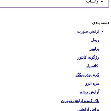
واتساپ
دسته بندی
آرایش صورت
ریمل
پرایمر
رژگونه-کانتور
کانسیلر
کرم پودر-پنکک
مژه-ابرو
آرایش چشم
پاک کننده ارایش صورت
براش آرایشی