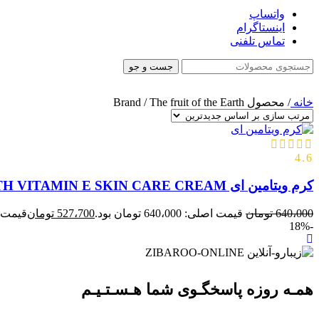
واتساپ
اینستاگرام
تماس تلفنی
جست و جو
خانه
/
محصول Brand
The fruit of the Earth
/
4.6
کرم ویتامین ای FRUIT OF THE EARTH VITAMIN E SKIN CARE CREAM حجم113g اصل
640،000
تومان
قیمت اصلی: 640،000 تومان بود.
527،700
تومان
قیمت فعلی: 0
-18%
همـه روزه پاسخگـوی شما هـسـتـیـم