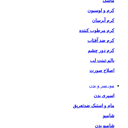
ماسک
کرم و لوسیون
کرم آبرسان
کرم مرطوب کننده
کرم ضد آفتاب
کرم دور چشم
بالم-تینت لب
اصلاح صورت
مو، سر و بدن
اسپری بدن
مام و استیک ضدتعریق
شامپو
شامپو بدن