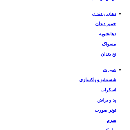
دهان و دندان
خمیر دندان
دهانشویه
مسواک
نخ دندان
صورت
شستشو و پاکسازی
اسکراب
پد و براش
تونر صورت
سرم