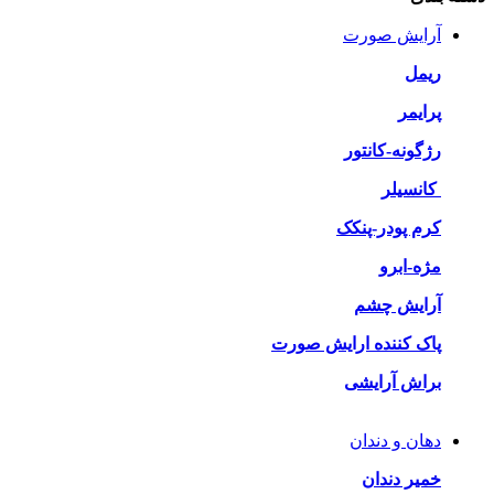
آرایش صورت
ریمل
پرایمر
رژگونه-کانتور
کانسیلر
کرم پودر-پنکک
مژه-ابرو
آرایش چشم
پاک کننده ارایش صورت
براش آرایشی
دهان و دندان
خمیر دندان