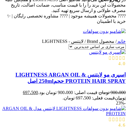
محصولات این برند را را با قیمت مناسب، ضمانت اصالت، تاریخ
مصرف طولانی و ارسال سریع تهیه کنید.
???? محصولات همیشه موجود | ???? مشاوره تخصصی رایگان | ✨
خرید با اطمینان
خانه
/
محصول Brand
/
لایتنس - LIGHTNESS
4.0
اسپری مو لایتنس LIGHTNESS ARGAN OIL &
PROTEIN HAIR SPRAY حجم250ml اصل
900،000
تومان
قیمت اصلی: 900،000 تومان بود.
697،500
تومان
قیمت فعلی: 697،500 تومان.
-23%
4.6