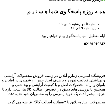
همـه روزه پاسخگـوی شما هـسـتـیـم
شنبه تا چهارشنبه 9 الی ۱۹
پنج شنبه 9 الی ۱۵
ایام تعطیل، تنها پاسخگوی پیام خواهیم بود
02191010242
زیبارو-آنلاین | مرجع تخصصی کالای آرایشی بهداشتی اصل با قیمت
عالی
فروشگاه اینترنتی زیبارو-آنلاین در زمینه فروش محصولات آرایشی
و بهداشتی فعالیت نموده و با هدف ایجاد حس ارزشمندی در آقایان و
بانوان و ارائه محصولات اصل و با کیفیت آرایشی و بهداشتی و
همچنین با بررسی های دقیق در خصوص اصالت کالا ها، سعی دارد تا
هرچه بیشتر لذت یک خرید اینترنتی را به مشتریان خود هدیه دهد.
محصولات زیبارو-آنلاین با
“ضمانت اصالت کالا”
عرضه می گردد.