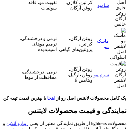
کراتین، کلاژن،
تقویت مو، فاقد
شامپو
روغن آرگان
سولفات
روغن آرگان،
نرمی و درخشندگی،
ماسک
کراتین،
ترمیم موهای
مو
پروتئین‌های گیاهی
آسیب‌دیده
روغن آرگان،
نرمی، درخشندگی،
سرم مو
روغن نارگیل،
محافظت از موها
ویتامین E
پک کامل محصولات لایتنس اصل رو از
اینجا
با بهترین قیمت تهیه کن
نمایندگی و قیمت محصولات لایتنس
محصولات lightness از طریق نمایندگی‌ معتبر آن یعنی
زیبارو-آنلاین
و
فروشگاه‌های آنلاین قابل تهیه هستند. قیمت‌ها ممکن است بسته به