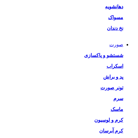
دهانشویه
مسواک
نخ دندان
صورت
شستشو و پاکسازی
اسکراب
پد و براش
تونر صورت
سرم
ماسک
کرم و لوسیون
کرم آبرسان