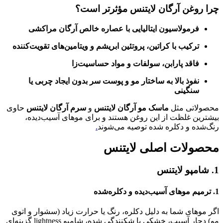
چرا روغن آرگان لایتنس مؤثرتر است؟
فرمولاسیون ایتالیایی با عصاره خالص آرگان مراکشی
ترکیب با کراتین، پروتئین ابریشم و ویتامین‌های تقویت‌کننده
فاقد پارابن، سولفات و مواد حساسیت‌زا
نفوذ بالا به ساختار مو و پوست سر بدون ایجاد چربی یا
سنگینی
محصولاتی مثل
ماسک مو آرگان لایتنس
و
سرم آرگان لایتنس
حاوی
بیشترین غلظت از این روغن هستند و برای موهای آسیب‌دیده،
رنگ‌شده و دکلره شده توصیه می‌شوند
.
محصولات اصلی لایتنس
1. شامپو لایتنس
1.
ترمیم موهای آسیب‌دیده و دکلره‌شده
اگر موهای شما به دلیل دکلره، رنگ یا حرارت زیاد (سشوار و اتوی
مو) دچار آسیب، خشکی یا شکنندگی شده، شامپو lightness گزینه‌ای