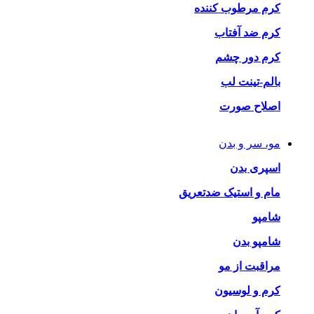
کرم مرطوب کننده
کرم ضد آفتاب
کرم دور چشم
بالم-تینت لب
اصلاح صورت
مو، سر و بدن
اسپری بدن
مام و استیک ضدتعریق
شامپو
شامپو بدن
مراقبت از مو
کرم و لوسیون