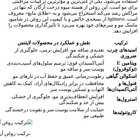
استفاده می‌شود، یکی از غنی‌ترین و مؤثرترین ترکیبات مراقبتی
برای مو است. این روغن از هسته میوه درخت آرگان که تنها در
مراکش رشد می‌کند استخراج می‌شود و به «طلای مایع» معروف
است. lightness از نسخه‌ی خالص و با کیفیت این روغن در شامپو،
ماسک مو و سرم‌های خود بهره می‌برد تا تأثیرگذاری محصولات را
افزایش دهد.
ترکیب
نقش و عملکرد در محصولات لایتنس
اسیدهای چرب
تغذیه‌ی ساقه مو، افزایش نرمی، جلوگیری از
ضروری
خشکی و شکنندگی
ویتامین E
آنتی‌اکسیدان قوی؛ ترمیم سلول‌های آسیب‌دیده‌ی
(توکوفرول)
پوست سر و ساقه مو
اسکوالن گیاهی
رطوبت‌رسانی عمیق و حفظ آب در تارهای مو
فنول‌ها و
محافظت در برابر رادیکال‌های آزاد، کمک به کاهش
آنتی‌اکسیدان‌ها
التهاب و تسکین پوست سر
افزایش انعطاف‌پذیری مو، جلوگیری از خشکی
استرول‌ها
بیش از حد و شکنندگی
حمایت از سلامت پوست سر و تقویت درخشندگی
کاروتنوئیدها
طبیعی مو
ترکیب روغن آرگان 