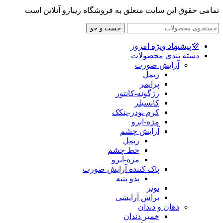
تمامی حقوق این سایت متعلق به فروشگاه زیبارو آنلاین است
جست و جو
💜پیشنهاد ویژه امروز
دسته بندی محصولات
آرایش صورت
ریمل
پرایمر
رژگونه-کانتور
کانسیلر
کرم پودر-پنکک
مژه-ابرو
آرایش چشم
ریمل
خط چشم
مژه-ابرو
پاک کننده آرایش صورت
پدو پنبه
تونر
براش آرایشی
دهان و دندان
خمیر دندان