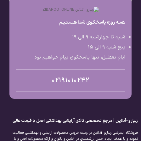
همـه روزه پاسخگـوی شما هـسـتـیـم
شنبه تا چهارشنبه 9 الی ۱۹
پنج شنبه 9 الی ۱۵
ایام تعطیل، تنها پاسخگوی پیام خواهیم بود
02191010242
زیبارو-آنلاین | مرجع تخصصی کالای آرایشی بهداشتی اصل با قیمت عالی
فروشگاه اینترنتی زیبارو-آنلاین در زمینه فروش محصولات آرایشی و بهداشتی فعالیت
نموده و با هدف ایجاد حس ارزشمندی در آقایان و بانوان و ارائه محصولات اصل و با