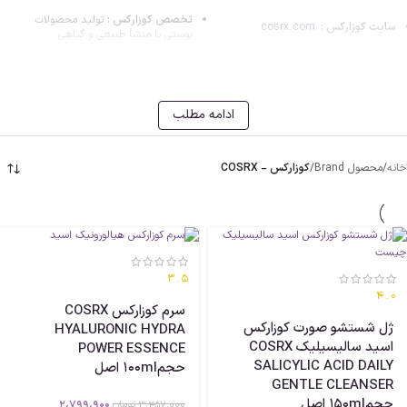
تخصص کوزارکس :
تولید محصولات
سایت کوزارکس :
cosrx.com
پوستی با منشأ طبیعی و گیاهی
مطالب مرتبط:
روتین پوستی خودت رو بشناس!
خانه
/
محصول Brand
/
کوزارکس - COSRX
ویژگی کوزارکس COSRX :
برند کوزارکس با بهره‌گیری از تکنولوژی پیشرفته و استفاده از عصاره حلزون، یکی از پیشتازان
صنعت محصولات پوستی است که سعی دارد محصولاتی با کیفیت بالا و اثربخشی مناسب را به
بازار عرضه کند. این برند طیف گسترده‌ای از محصولات را ارائه می‌دهد، از جمله اسنس حلزون،
سرم ویتامین C، تونر صورت، مرطوب‌کننده‌ها، شوینده‌های صورت، ماسک‌ها و غیره، که هر کدام با
3.5
4.0
فرمولاسیون ویژه‌ای برای تأمین نیازهای متنوع پوستی طراحی شده‌اند.
سرم کوزارکس COSRX
ژل شستشو صورت کوزارکس
HYALURONIC HYDRA
ترکیبات ساده و مؤثر:
کوزارکس به استفاده از ترکیبات ساده و در عین حال مؤثر معروف است.
اسید سالیسیلیک COSRX
POWER ESSENCE
این برند تلاش می‌کند تا با حذف مواد غیرضروری و تمرکز بر مواد فعال، محصولات کارآمدی ارائه
SALICYLIC ACID DAILY
دهد.
حجم100ml اصل
GENTLE CLEANSER
تمرکز بر مشکلات خاص پوستی:
محصولات COSRX به‌طور خاص برای حل مشکلات پوستی
حجم150ml اصل
2،799،900
3،457،000
تومان