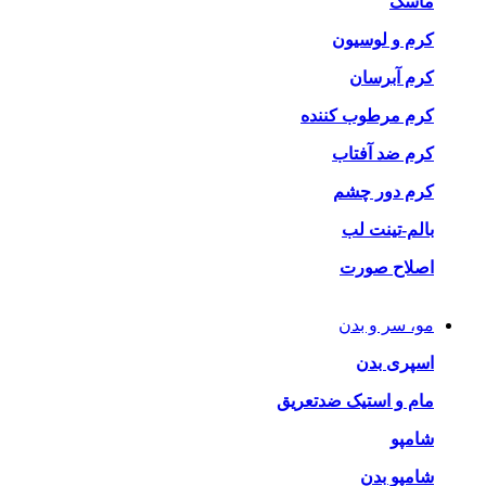
ماسک
کرم و لوسیون
کرم آبرسان
کرم مرطوب کننده
کرم ضد آفتاب
کرم دور چشم
بالم-تینت لب
اصلاح صورت
مو، سر و بدن
اسپری بدن
مام و استیک ضدتعریق
شامپو
شامپو بدن