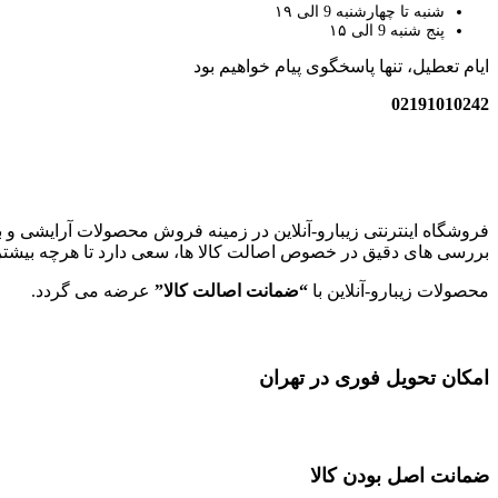
شنبه تا چهارشنبه 9 الی ۱۹
پنج شنبه 9 الی ۱۵
ایام تعطیل، تنها پاسخگوی پیام خواهیم بود
02191010242
زیبارو-آنلاین | مرجع تخصصی کالای آرایشی بهداشتی اصل با قیمت عا
فروشگاه اینترنتی زیبارو-آنلاین در زمینه فروش محصولات آرایشی و ب
بررسی های دقیق در خصوص اصالت کالا ها، سعی دارد تا هرچه بیشتر ل
محصولات زیبارو-آنلاین با
“ضمانت اصالت کالا”
عرضه می گردد.
امکان تحویل فوری در تهران
ضمانت اصل بودن کالا