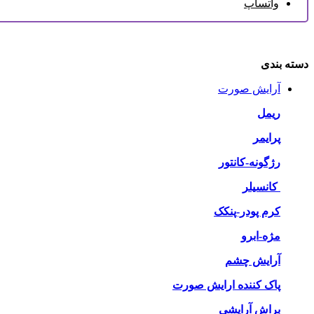
واتساپ
دسته بندی
آرایش صورت
ریمل
پرایمر
رژگونه-کانتور
کانسیلر
کرم پودر-پنکک
مژه-ابرو
آرایش چشم
پاک کننده ارایش صورت
براش آرایشی