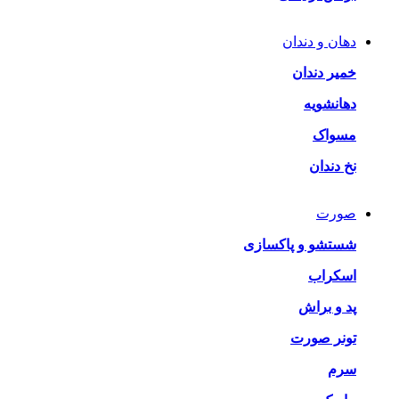
دهان و دندان
خمیر دندان
دهانشویه
مسواک
نخ دندان
صورت
شستشو و پاکسازی
اسکراب
پد و براش
تونر صورت
سرم