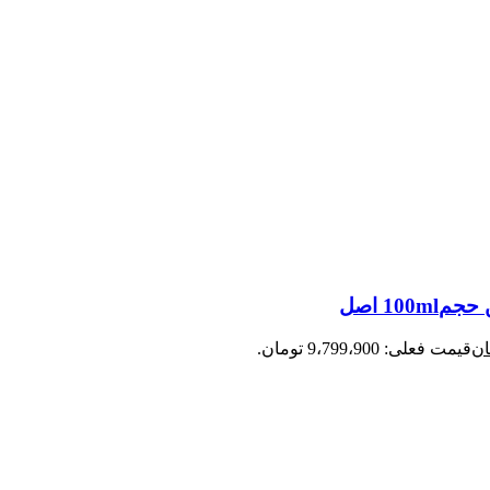
ان
قیمت فعلی: 9،799،900 تومان.