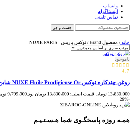
واتساپ
اینستاگرام
تماس تلفنی
جست و جو
خانه
/
محصول Brand
/
نوکس پاریس - NUXE PARIS
ناموجود
4.7
روغن چندکاره نوکس NUXE Huile Prodigieuse Or شاین حجم100ml اصل
13،830،000
تومان
قیمت اصلی: 13،830،000 تومان بود.
9،799،900
توم
-29%
همـه روزه پاسخگـوی شما هـسـتـیـم