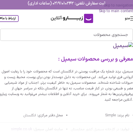
ثبت سفارش تلفنی: 02191010242 (ساعات اداری)
Skip to navigation
Skip to main content
منو
ارتباط با ما
▾
معرفی و بررسی محصولات سیمپل :
سیمپل، برند شماره یک مراقبت پوستی در انگلستان است که محصولات خود را با رعایت اصول
کرولتی فری تولید می‌کند. این محصولات به دلیل دوستدار بودن برای پوست، محیط زیست و
حیوانات شناخته شده‌اند. محصولات سیمپل به خاطر کیفیت برتر، اجتناب از مواد شیمیایی
مضر و طبیعی بودن، در کنار قیمت مناسب، نه تنها در انگلستان بلکه در سراسر جهان از
پرفروش‌ترین‌ها به شمار می‌روند. برای خرید آنلاین و اطلاعات بیشتر می‌توانید به وبسایت زیبارو
آنلاین مراجعه کنید.
نام برند:
Simple
محل دفتر مرکزی:
انگلستان
تولید:
در کارخانه سیمپل کشور مجارستان
سایت اصلی سیمپل:
simple.co.uk