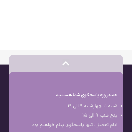
این ریمل برای خانم‌هایی که به دنبال افزایش حجم و جذابیت مژه‌ها هستند، یک انتخاب عالی
است.
همـه روزه پاسخگـوی شما هـسـتـیـم
شنبه تا چهارشنبه 9 الی ۱۹
پنج شنبه 9 الی ۱۵
ایام تعطیل، تنها پاسخگوی پیام خواهیم بود