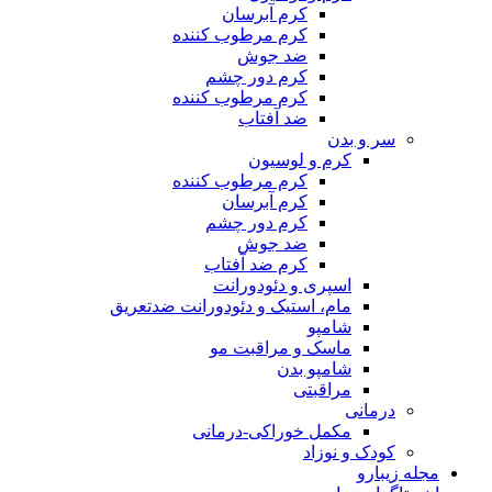
کرم آبرسان
کرم مرطوب کننده
ضد جوش
کرم دور چشم
کرم مرطوب کننده
ضد آفتاب
سر و بدن
کرم و لوسیون
کرم مرطوب کننده
کرم آبرسان
کرم دور چشم
ضد جوش
کرم ضد آفتاب
اسپری و دئودورانت
مام، استیک و دئودورانت ضدتعریق
شامپو
ماسک و مراقبت مو
شامپو بدن
مراقبتی
درمانی
مکمل خوراکی-درمانی
کودک و نوزاد
مجله زیبارو