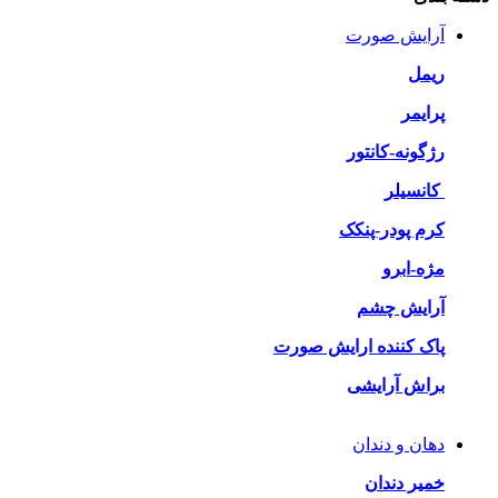
آرایش صورت
ریمل
پرایمر
رژگونه-کانتور
کانسیلر
کرم پودر-پنکک
مژه-ابرو
آرایش چشم
پاک کننده ارایش صورت
براش آرایشی
دهان و دندان
خمیر دندان