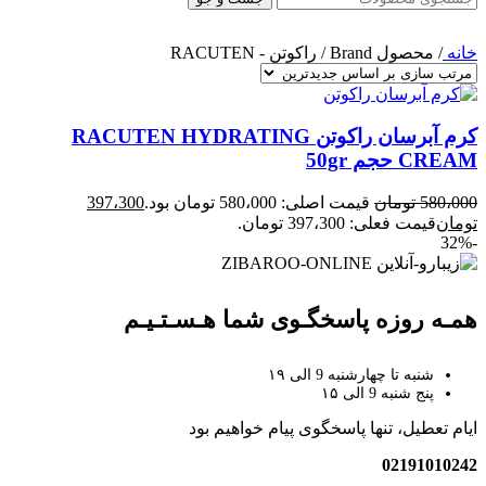
خانه
/
محصول Brand
/
راکوتن - RACUTEN
کرم آبرسان راکوتن RACUTEN HYDRATING
CREAM حجم 50gr
580،000
تومان
قیمت اصلی: 580،000 تومان بود.
397،300
تومان
قیمت فعلی: 397،300 تومان.
-32%
همـه روزه پاسخگـوی شما هـسـتـیـم
شنبه تا چهارشنبه 9 الی ۱۹
پنج شنبه 9 الی ۱۵
ایام تعطیل، تنها پاسخگوی پیام خواهیم بود
02191010242