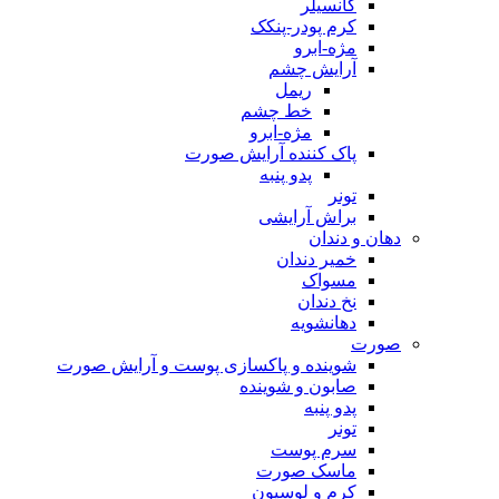
کانسیلر
کرم پودر-پنکک
مژه-ابرو
آرایش چشم
ریمل
خط چشم
مژه-ابرو
پاک کننده آرایش صورت
پدو پنبه
تونر
براش آرایشی
دهان و دندان
خمیر دندان
مسواک
نخ دندان
دهانشویه
صورت
شوینده و پاکسازی پوست و آرایش صورت
صابون و شوینده
پدو پنبه
تونر
سرم پوست
ماسک صورت
کرم و لوسیون