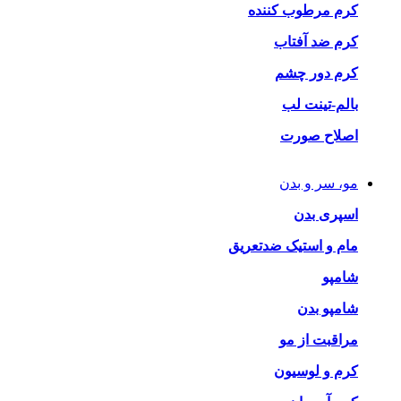
کرم مرطوب کننده
کرم ضد آفتاب
کرم دور چشم
بالم-تینت لب
اصلاح صورت
مو، سر و بدن
اسپری بدن
مام و استیک ضدتعریق
شامپو
شامپو بدن
مراقبت از مو
کرم و لوسیون