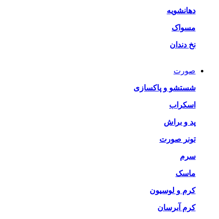
دهانشویه
مسواک
نخ دندان
صورت
شستشو و پاکسازی
اسکراب
پد و براش
تونر صورت
سرم
ماسک
کرم و لوسیون
کرم آبرسان