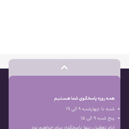
همـه روزه پاسخگـوی شما هـسـتـیـم
شنبه تا چهارشنبه 9 الی ۱۹
پنج شنبه 9 الی ۱۵
ایام تعطیل، تنها پاسخگوی پیام خواهیم بود