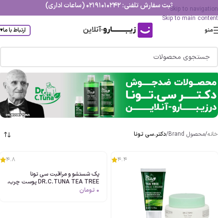
ثبت سفارش تلفنی: 02191010242 (ساعات اداری)
Skip to navigation
Skip to main content
منو
ارتباط با ما
▾
خانه
/
محصول Brand
/
دکتر.سی تونا
4.8
4.4
پک شستشو و مراقبت سی تونا
DR.C.TUNA TEA TREE پوست چرب،
آکنه ای اصل
0
تومان