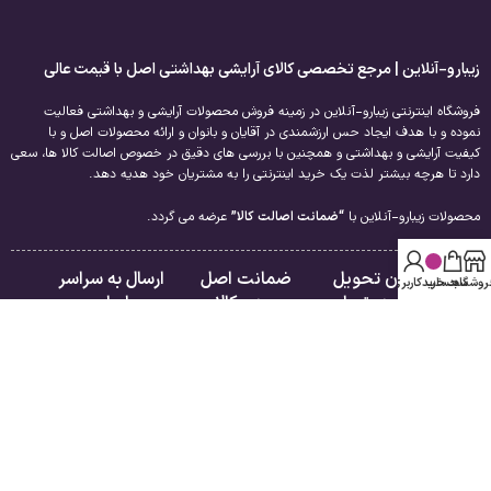
زیبارو-آنلاین | مرجع تخصصی کالای آرایشی بهداشتی اصل با قیمت عالی
فروشگاه اینترنتی زیبارو-آنلاین در زمینه فروش محصولات آرایشی و بهداشتی فعالیت
نموده و با هدف ایجاد حس ارزشمندی در آقایان و بانوان و ارائه محصولات اصل و با
کیفیت آرایشی و بهداشتی و همچنین با بررسی های دقیق در خصوص اصالت کالا ها، سعی
دارد تا هرچه بیشتر لذت یک خرید اینترنتی را به مشتریان خود هدیه دهد.
محصولات زیبارو-آنلاین با
“ضمانت اصالت کالا”
عرضه می گردد.
امکان تحویل
ضمانت اصل
ارسال به سراسر
روشگاه
سبد خرید
حساب کاربری من
فوری در تهران
بودن کالا
ایران
لینک های مفید
راهنمای مشتریان
درباره ما
فروشگاه
تماس با ما
سبد خرید
قوانین و مقررات
تسویه حساب