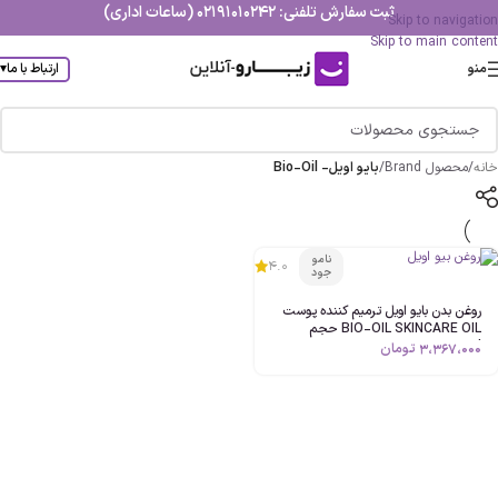
ثبت سفارش تلفنی: 02191010242 (ساعات اداری)
Skip to navigation
Skip to main content
منو
ارتباط با ما
▾
خانه
/
محصول Brand
/
بایو اویل- Bio-Oil
نامو
4.0
جود
روغن بدن بایو اویل ترمیم کننده پوست
BIO-OIL SKINCARE OIL حجم
125ml اصل
3،367،000
تومان