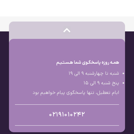
همـه روزه پاسخگـوی شما هـسـتـیـم
شنبه تا چهارشنبه 9 الی ۱۹
پنج شنبه 9 الی ۱۵
ایام تعطیل، تنها پاسخگوی پیام خواهیم بود
02191010242