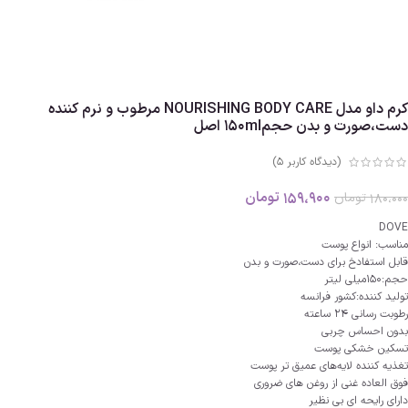
کرم داو مدل NOURISHING BODY CARE مرطوب و نرم کننده
دست،صورت و بدن حجم150ml اصل
(دیدگاه کاربر
5
)
159،900
تومان
180،000
تومان
DOVE
مناسب: انواع پوست
قابل استفادخ برای دست،صورت و بدن
حجم:150میلی لیتر
تولید کننده:کشور فرانسه
رطوبت رسانی 24 ساعته
بدون احساس چربی
تسکین خشکی پوست
تغذیه کننده لایه‌های عمیق‌ تر پوست
فوق العاده غنی از روغن های ضروری
دارای رایحه ای بی نظیر