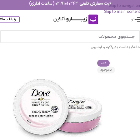
ثبت سفارش تلفنی: 02191010242 (ساعات اداری)
Skip to navigation
Skip to main content
منو
ارتباط با ما
▾
خانه
/
بهداشت بدن
/
کرم و لوسیون
-11%
ناموجود