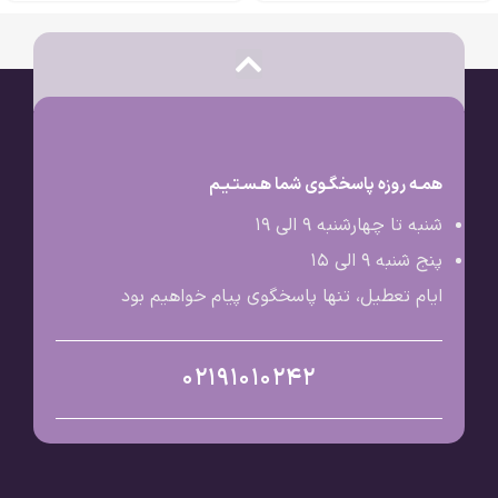
همـه روزه پاسخگـوی شما هـسـتـیـم
شنبه تا چهارشنبه 9 الی ۱۹
پنج شنبه 9 الی ۱۵
ایام تعطیل، تنها پاسخگوی پیام خواهیم بود
02191010242