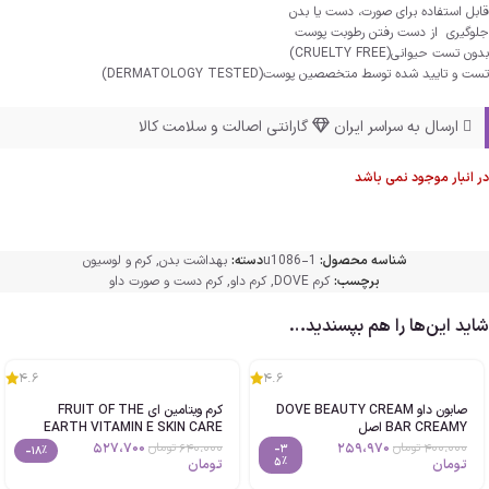
قابل استفاده برای صورت، دست یا بدن
جلوگیری از دست رفتن رطوبت پوست
بدون تست حیوانی(CRUELTY FREE)
تست و تایید شده توسط متخصصین پوست(DERMATOLOGY TESTED)
ارسال به سراسر ایران
گارانتی اصالت و سلامت کالا
در انبار موجود نمی باشد
شناسه محصول:
u1086-1
دسته:
بهداشت بدن
,
کرم و لوسیون
برچسب:
کرم DOVE
,
کرم داو
,
کرم دست و صورت داو
شاید این‌ها را هم بپسندید…
4.6
4.6
صابون داو DOVE BEAUTY CREAM
کرم ویتامین ای FRUIT OF THE
BAR CREAMY اصل
EARTH VITAMIN E SKIN CARE
CREAM حجم113g اصل
527،700
259،970
640،000
تومان
400،000
تومان
-3
-18%
5%
تومان
تومان