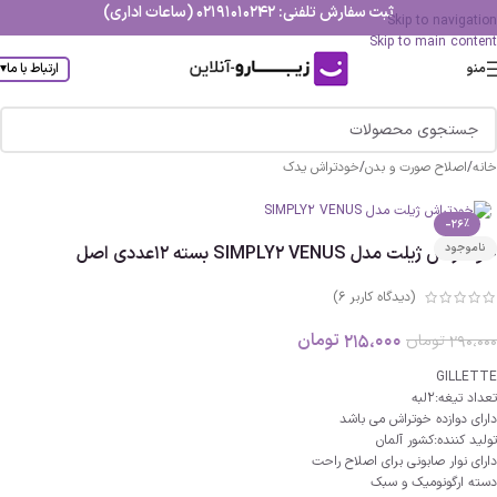
ثبت سفارش تلفنی: 02191010242 (ساعات اداری)
Skip to navigation
Skip to main content
منو
ارتباط با ما
▾
خانه
/
اصلاح صورت و بدن
/
خودتراش یدک
-26%
ناموجود
خودتراش ژیلت مدل SIMPLY2 VENUS بسته 12عددی اصل
(دیدگاه کاربر
6
)
215،000
تومان
290،000
تومان
GILLETTE
تعداد تیغه:2لبه
دارای دوازده خوتراش می باشد
تولید کننده:کشور آلمان
دارای نوار صابونی برای اصلاح راحت
دسته ارگونومیک و سبک