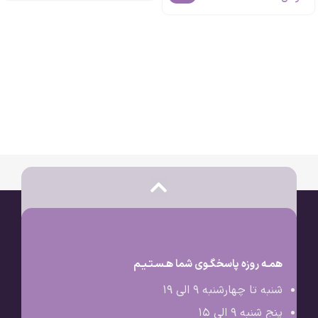
همـه روزه پاسخگـوی شما هـسـتـیـم
شنبه تا چهارشنبه 9 الی ۱۹
پنج شنبه 9 الی ۱۵