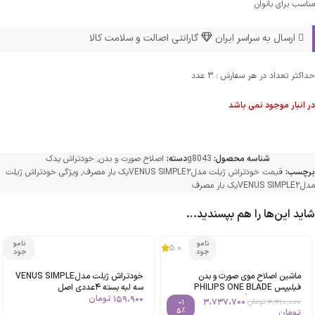
مناسب برای بانوان
ارسال به سراسر ایران
گارانتی اصالت و سلامت کالا
حداکثر تعداد در هر سفارش : 3 عدد
در انبار موجود نمی باشد
شناسه محصول:
g8043
دسته:
اصلاح صورت و بدن
,
خودتراش یدک
برچسب:
قیمت خودتراش ژیلت مدلVENUS SIMPLE2یک بار مصرف
,
ویژگی خودتراش ژیلت
مدلVENUS SIMPLE2یک بار مصرف
شاید این‌ها را هم بپسندید…
نامو
نامو
5.0
جود
جود
ماشین اصلاح موی صورت و بدن
خودتراش ژیلت مدلVENUS SIMPLE
فیلیپس PHILIPS ONE BLADE
سه لبه بسته 4عددی اصل
QP2824 اصل (درجه دو عرب نویس
159،900
تومان
3،737،700
4،410،000
تومان
-1
نیست!)
5%
تومان