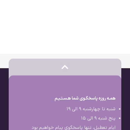
همـه روزه پاسخگـوی شما هـسـتـیـم
شنبه تا چهارشنبه 9 الی ۱۹
پنج شنبه 9 الی ۱۵
ایام تعطیل، تنها پاسخگوی پیام خواهیم بود