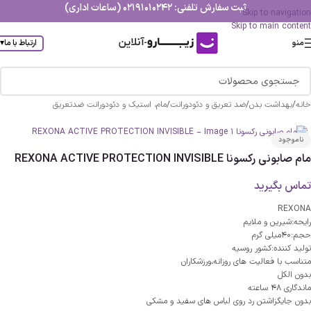
ثبت سفارش تلفنی: 02191010242 (ساعات اداری)
Skip to navigation
Skip to main content
منو
ارتباط با ما
▾
خانه
/
بهداشت بدن
/
ضد تعریق و دئودورانت
/
مام، استیک و دئودورانت ضدتعریق
ناموجود
مام صابونی رکسونا REXONA ACTIVE PROTECTION INVISIBLE
تماس بگیرید
REXONA
رایحه:شیرین و ملایم
حجم:40میلی گرم
تولید کننده:کشور روسیه
متناسب با فعالیت های روزانه،ورزشکاران
بدون الکل
ماندگاری 48 ساعته
بدون جایگزاشتن رد روی لباس های سفید و مشکی