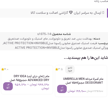
مناسب زنانه
ارسال به سراسر ایران
گارانتی اصالت و سلامت کالا
شناسه محصول:
u1075-14
دسته:
بهداشت بدن
,
ضد تعریق و دئودورانت
,
مام، استیک و دئودورانت ضدتعریق
برچسب:
قیمت استیک ضدعرق صابونی رکسونا مدلACTIVE PROTECTION+INVISIBLE
,
ویژگی استیک ضدعرق صابونی رکسونا مدلACTIVE PROTECTION+INVISIBLE
شاید این‌ها را هم بپسندید…
نامو
4.0
3.5
جود
مام ژله‌ای درای آیدیا DRY IDEA
مام آمبرلا مردانه UMBRELLA MEN
ADVANCED DRY حجم85g اصل
DEODORANT حجم75ml اصل
999،790
تومان
–
959،790
-2
-1
5%
تومان
5%
199،900
تومان
234،900
تومان