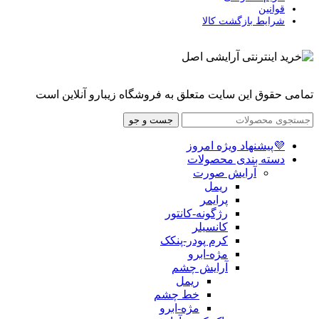
قوانین
شرایط بازگشت کالا
تمامی حقوق این سایت متعلق به فروشگاه زیبارو آنلاین است
جست و جو
💜پیشنهاد ویژه امروز
دسته بندی محصولات
آرایش صورت
ریمل
پرایمر
رژگونه-کانتور
کانسیلر
کرم پودر-پنکک
مژه-ابرو
آرایش چشم
ریمل
خط چشم
مژه-ابرو