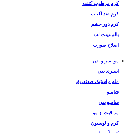
کرم مرطوب کننده
کرم ضد آفتاب
کرم دور چشم
بالم-تینت لب
اصلاح صورت
مو، سر و بدن
اسپری بدن
مام و استیک ضدتعریق
شامپو
شامپو بدن
مراقبت از مو
کرم و لوسیون