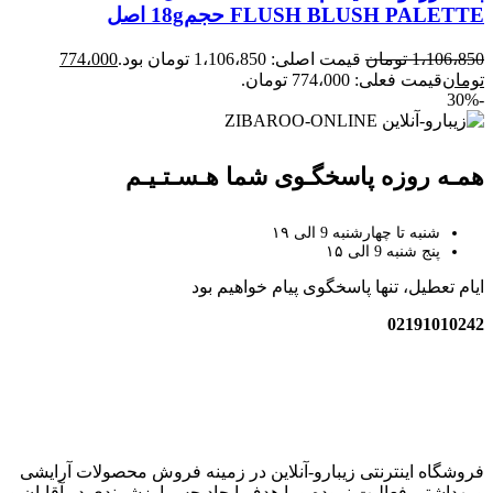
FLUSH BLUSH PALETTE حجم18g اصل
1،106،850
تومان
قیمت اصلی: 1،106،850 تومان بود.
774،000
تومان
قیمت فعلی: 774،000 تومان.
-30%
همـه روزه پاسخگـوی شما هـسـتـیـم
شنبه تا چهارشنبه 9 الی ۱۹
پنج شنبه 9 الی ۱۵
ایام تعطیل، تنها پاسخگوی پیام خواهیم بود
02191010242
زیبارو-آنلاین | مرجع تخصصی کالای آرایشی بهداشتی اصل با قیمت
عالی
فروشگاه اینترنتی زیبارو-آنلاین در زمینه فروش محصولات آرایشی
و بهداشتی فعالیت نموده و با هدف ایجاد حس ارزشمندی در آقایان و