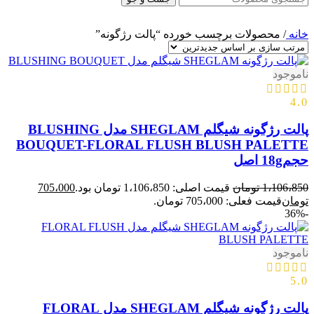
خانه
/
محصولات برچسب خورده “پالت رژگونه”
ناموجود
4.0
پالت رژگونه شیگلم SHEGLAM مدل BLUSHING
BOUQUET-FLORAL FLUSH BLUSH PALETTE
حجم18g اصل
1،106،850
تومان
قیمت اصلی: 1،106،850 تومان بود.
705،000
تومان
قیمت فعلی: 705،000 تومان.
-36%
ناموجود
5.0
پالت رژگونه شیگلم SHEGLAM مدل FLORAL