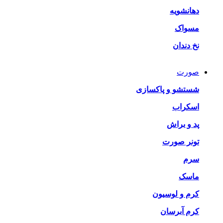
دهانشویه
مسواک
نخ دندان
صورت
شستشو و پاکسازی
اسکراب
پد و براش
تونر صورت
سرم
ماسک
کرم و لوسیون
کرم آبرسان