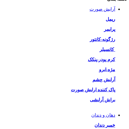
آرایش صورت
ریمل
پرایمر
رژگونه-کانتور
کانسیلر
کرم پودر-پنکک
مژه-ابرو
آرایش چشم
پاک کننده ارایش صورت
براش آرایشی
دهان و دندان
خمیر دندان