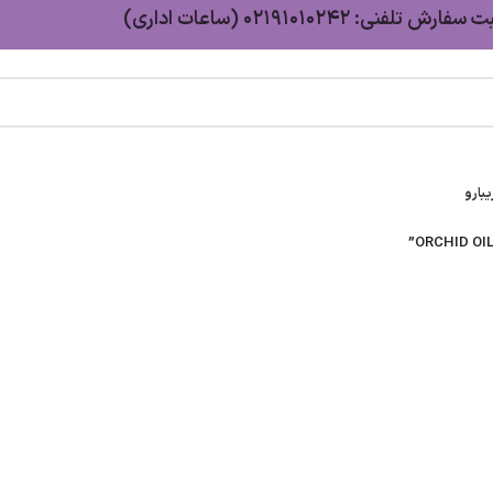
سفارش تلفنی: 02191010242 (ساعات اداری)
بارو