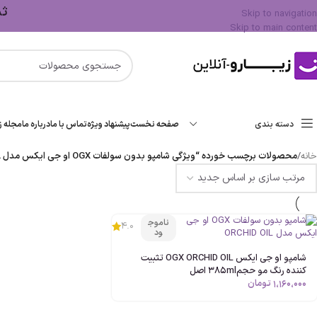
ثبت 
Skip to navigation
Skip to main content
دسته بندی
صفحه نخست
پیشنهاد ویژه
تماس با ما
درباره ما
مجله زی
خانه
/
محصولات برچسب خورده “ویژگی شامپو بدون سولفات OGX او جي ايکس مدل ORCHID OIL”
ناموج
4.0
ود
شامپو او جی ايکس OGX ORCHID OIL تثبیت
کننده رنگ مو حجم385ml اصل
1،160،000
تومان