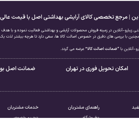
لاین | مرجع تخصصی کالای آرایشی بهداشتی اصل با قیمت عالی
نتی زیبارو-آنلاین در زمینه فروش محصولات آرایشی و بهداشتی فعالیت نموده و با هدف ا
نین با بررسی های دقیق در خصوص اصالت کالا ها، سعی دارد تا هرچه بیشتر لذت یک خر
و-آنلاین با
“ضمانت اصالت کالا”
عرضه می گردد.
امکان تحویل فوری در تهران
ضمانت اصل بودن
فید
راهنمای مشتریان
خدمات مشتریان
فروشگاه
حریم خصوصی
سبد خرید
قوانین
ررات
تسویه حساب
شرایط بازگشت کالا