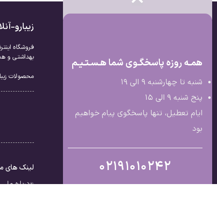
زیبارو-آن
فروشگاه اینتر
بهداشتی و همچ
همـه روزه پاسخگـوی شما هـسـتـیـم
محصولات زیبار
شنبه تا چهارشنبه 9 الی ۱۹
پنج شنبه 9 الی ۱۵
ایام تعطیل، تنها پاسخگوی پیام خواهیم
بود
02191010242
لینک های م
درباره ما
تماس با ما
قوانین و مق