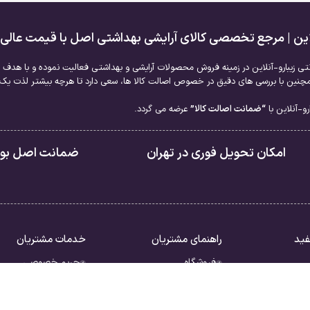
لاین | مرجع تخصصی کالای آرایشی بهداشتی اصل با قیمت عالی
نتی زیبارو-آنلاین در زمینه فروش محصولات آرایشی و بهداشتی فعالیت نموده و با هدف ا
نین با بررسی های دقیق در خصوص اصالت کالا ها، سعی دارد تا هرچه بیشتر لذت یک خر
و-آنلاین با
“ضمانت اصالت کالا”
عرضه می گردد.
امکان تحویل فوری در تهران
ضمانت اصل بودن
فید
راهنمای مشتریان
خدمات مشتریان
فروشگاه
حریم خصوصی
سبد خرید
قوانین
ررات
تسویه حساب
شرایط بازگشت کالا