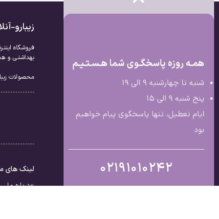
زیبارو-آن
فروشگاه اینتر
بهداشتی و همچ
همـه روزه پاسخگـوی شما هـسـتـیـم
محصولات زیبار
شنبه تا چهارشنبه 9 الی ۱۹
پنج شنبه 9 الی ۱۵
ایام تعطیل، تنها پاسخگوی پیام خواهیم
بود
02191010242
لینک های م
درباره ما
تماس با ما
قوانین و مق