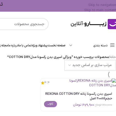
ثبت 
Skip to navigation
Skip to main content
دسته بندی
صفحه نخست
پیشنهاد ویژه
تماس با ما
درباره ما
مجله زی
خانه
/
محصولات برچسب خورده “ویژگی اسپری بدن رکسونا مدلCOTTON DRY”
4.4
اسپری بدن رکسونا زنانه REXONA COTTON DRY
حجم200ml اصل
-16%
679،900
تومان
810،000
تومان