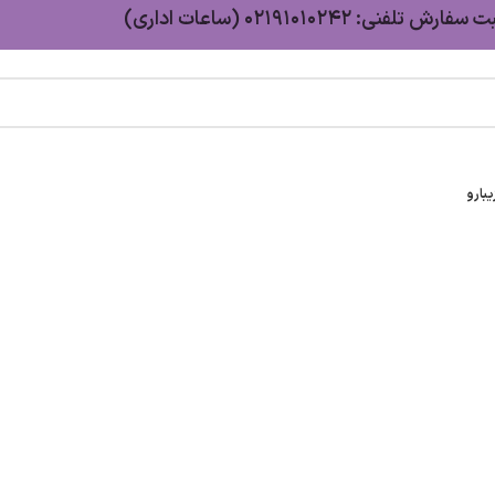
سفارش تلفنی: 02191010242 (ساعات اداری)
بارو