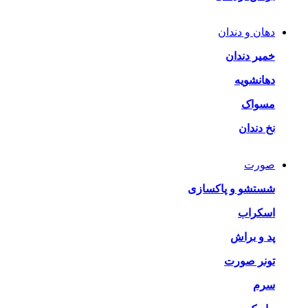
دهان و دندان
خمیر دندان
دهانشویه
مسواک
نخ دندان
صورت
شستشو و پاکسازی
اسکراب
پد و براش
تونر صورت
سرم