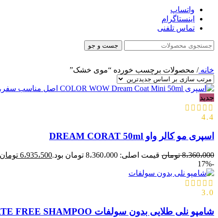
واتساپ
اینستاگرام
تماس تلفنی
جست و جو
خانه
/
محصولات برچسب خورده “موی خشک”
جدید
4.4
اسپری مو کالر واو DREAM CORAT 50ml
8،360،000
تومان
قیمت اصلی: 8،360،000 تومان بود.
6،935،500
تومان
-17%
3.0
شامپو نلی طلایی بدون سولفات NELLY MOISTURIZING SULFATE FREE SHAMPOO حجم 300ml اصل