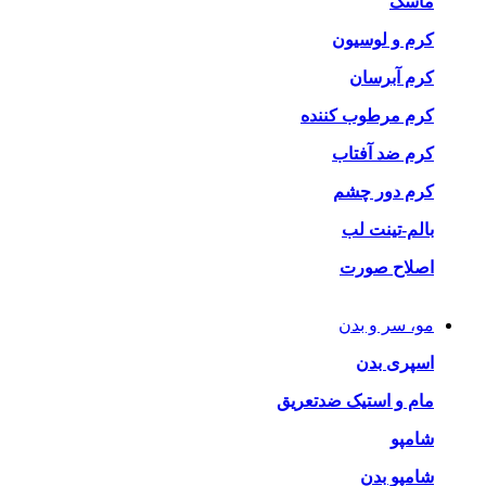
ماسک
کرم و لوسیون
کرم آبرسان
کرم مرطوب کننده
کرم ضد آفتاب
کرم دور چشم
بالم-تینت لب
اصلاح صورت
مو، سر و بدن
اسپری بدن
مام و استیک ضدتعریق
شامپو
شامپو بدن