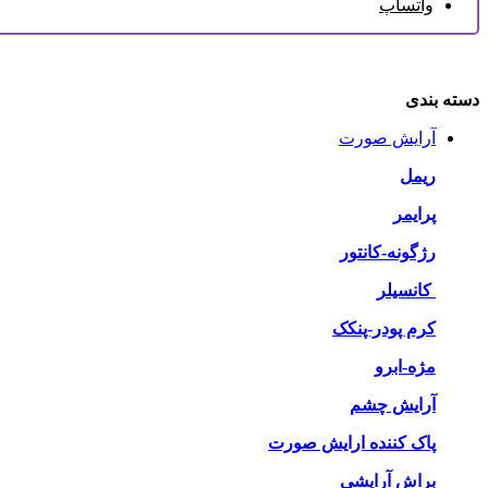
واتساپ
دسته بندی
آرایش صورت
ریمل
پرایمر
رژگونه-کانتور
کانسیلر
کرم پودر-پنکک
مژه-ابرو
آرایش چشم
پاک کننده ارایش صورت
براش آرایشی