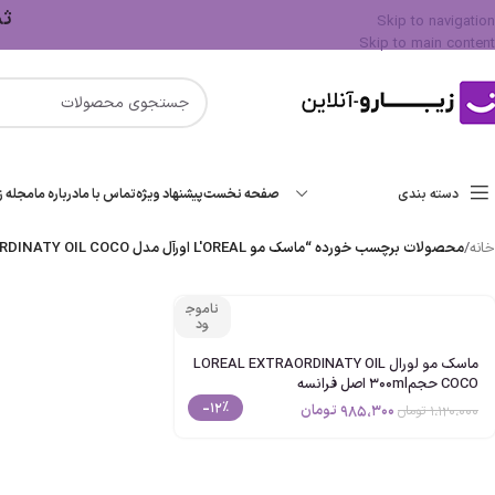
ثبت 
Skip to navigation
Skip to main content
دسته بندی
صفحه نخست
پیشنهاد ویژه
تماس با ما
درباره ما
مجله زی
خانه
/
محصولات برچسب خورده “ماسک مو L'OREAL اورآل مدل EXTRAORDINATY OIL COCO”
ناموج
ود
ماسک مو لورال LOREAL EXTRAORDINATY OIL
COCO حجم300ml اصل فرانسه
-12%
985،300
تومان
1،120،000
تومان