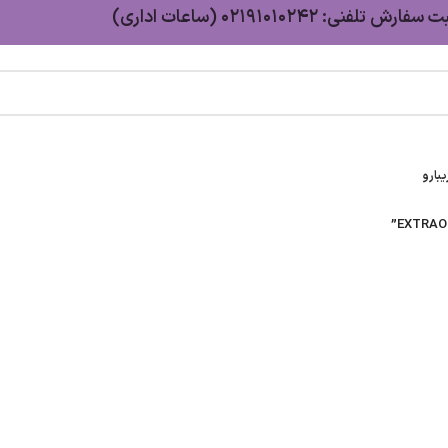
سفارش تلفنی: 02191010242 (ساعات اداری)
بارو