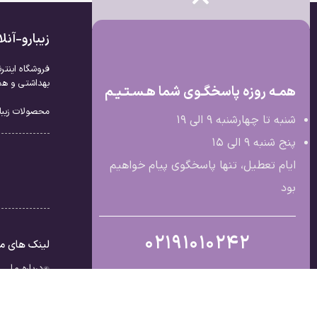
زیبارو-آن
فروشگاه اینتر
بهداشتی و همچ
همـه روزه پاسخگـوی شما هـسـتـیـم
محصولات زیبار
شنبه تا چهارشنبه 9 الی ۱۹
پنج شنبه 9 الی ۱۵
ایام تعطیل، تنها پاسخگوی پیام خواهیم
بود
02191010242
لینک های م
درباره ما
تماس با ما
قوانین و مق