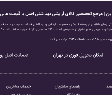
لاین | مرجع تخصصی کالای آرایشی بهداشتی اصل با قیمت عالی
نتی زیبارو-آنلاین در زمینه فروش محصولات آرایشی و بهداشتی فعالیت نموده و با هدف ا
نین با بررسی های دقیق در خصوص اصالت کالا ها، سعی دارد تا هرچه بیشتر لذت یک خر
و-آنلاین با
“ضمانت اصالت کالا”
عرضه می گردد.
امکان تحویل فوری در تهران
ضمانت اصل بودن
فید
راهنمای مشتریان
خدمات مشتریان
فروشگاه
حریم خصوصی
سبد خرید
قوانین
ررات
تسویه حساب
شرایط بازگشت کالا