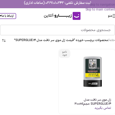
ثبت سفارش تلفنی: 02191010242 (ساعات اداری)
Skip to navigation
Skip to main content
منو
ارتباط با ما
▾
خانه
/
محصولات برچسب خورده “قیمت ژل موي سر تافت مدل SUPERGLUE14”
نامو
جود
ژل موي سر تافت مدل
SUPERGLUE14 حجم300ml
تماس بگیرید