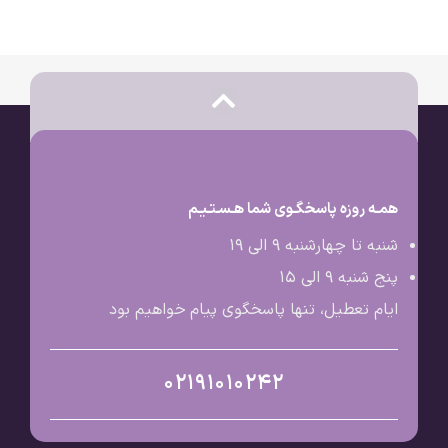
همـه روزه پاسخگـوی شما هـسـتـیـم
شنبه تا چهارشنبه 9 الی ۱۹
پنج شنبه 9 الی ۱۵
ایام تعطیل، تنها پاسخگوی پیام خواهیم بود
02191010242