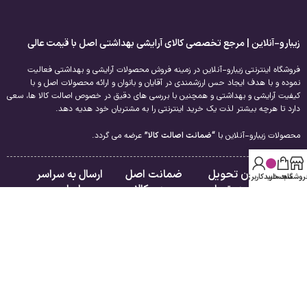
زیبارو-آنلاین | مرجع تخصصی کالای آرایشی بهداشتی اصل با قیمت عالی
فروشگاه اینترنتی زیبارو-آنلاین در زمینه فروش محصولات آرایشی و بهداشتی فعالیت
نموده و با هدف ایجاد حس ارزشمندی در آقایان و بانوان و ارائه محصولات اصل و با
کیفیت آرایشی و بهداشتی و همچنین با بررسی های دقیق در خصوص اصالت کالا ها، سعی
دارد تا هرچه بیشتر لذت یک خرید اینترنتی را به مشتریان خود هدیه دهد.
محصولات زیبارو-آنلاین با
“ضمانت اصالت کالا”
عرضه می گردد.
امکان تحویل
ضمانت اصل
ارسال به سراسر
روشگاه
سبد خرید
حساب کاربری من
فوری در تهران
بودن کالا
ایران
لینک های مفید
راهنمای مشتریان
درباره ما
فروشگاه
تماس با ما
سبد خرید
قوانین و مقررات
تسویه حساب