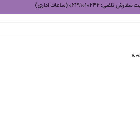
سفارش تلفنی: 02191010242 (ساعات اداری)
بارو