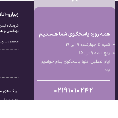
زیبارو-آن
فروشگاه اینتر
بهداشتی و همچ
همـه روزه پاسخگـوی شما هـسـتـیـم
محصولات زیبار
شنبه تا چهارشنبه 9 الی ۱۹
پنج شنبه 9 الی ۱۵
ایام تعطیل، تنها پاسخگوی پیام خواهیم
بود
02191010242
لینک های م
درباره ما
تماس با ما
قوانین و مق