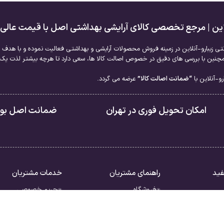
لاین | مرجع تخصصی کالای آرایشی بهداشتی اصل با قیمت عالی
نتی زیبارو-آنلاین در زمینه فروش محصولات آرایشی و بهداشتی فعالیت نموده و با هدف ا
نین با بررسی های دقیق در خصوص اصالت کالا ها، سعی دارد تا هرچه بیشتر لذت یک خر
و-آنلاین با
“ضمانت اصالت کالا”
عرضه می گردد.
امکان تحویل فوری در تهران
ضمانت اصل بودن
فید
راهنمای مشتریان
خدمات مشتریان
فروشگاه
حریم خصوصی
سبد خرید
قوانین
ررات
تسویه حساب
شرایط بازگشت کالا