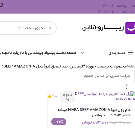
ثبت 
Skip to navigation
Skip to main content
دسته بندی
صفحه نخست
پیشنهاد ویژه
تماس با ما
درباره ما
مجله زی
خانه
/
محصولات برچسب خورده “قیمت رل ضد تعریق نیوآ مدل DEEP AMAZONIA”
ناموج
5.0
ود
مام رول نیوا NIVEA DEEP AMAZONIA مردانه
حجم50ml دو لیبل-اصل
-23%
573،500
تومان
740،000
تومان