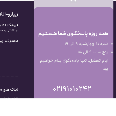
زیبارو-آن
فروشگاه اینتر
بهداشتی و همچ
همـه روزه پاسخگـوی شما هـسـتـیـم
محصولات زیبار
شنبه تا چهارشنبه 9 الی ۱۹
پنج شنبه 9 الی ۱۵
ایام تعطیل، تنها پاسخگوی پیام خواهیم
بود
02191010242
لینک های م
درباره ما
تماس با ما
قوانین و مق