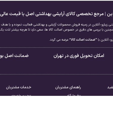
لاین | مرجع تخصصی کالای آرایشی بهداشتی اصل با قیمت عالی
نتی زیبارو-آنلاین در زمینه فروش محصولات آرایشی و بهداشتی فعالیت نموده و با هدف ا
نین با بررسی های دقیق در خصوص اصالت کالا ها، سعی دارد تا هرچه بیشتر لذت یک خر
و-آنلاین با
“ضمانت اصالت کالا”
عرضه می گردد.
امکان تحویل فوری در تهران
ضمانت اصل بودن
فید
راهنمای مشتریان
خدمات مشتریان
فروشگاه
حریم خصوصی
سبد خرید
قوانین
ررات
تسویه حساب
شرایط بازگشت کالا