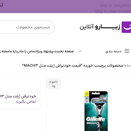
ثبت 
Skip to navigation
Skip to main content
دسته بندی
صفحه نخست
پیشنهاد ویژه
تماس با ما
درباره ما
مجله زی
خانه
/
محصولات برچسب خورده “قیمت خودتراش ژیلت مدل MACH3”
ناموج
ود
خودتراش ژیلت مدل MACH3دو یدک اصل
تماس بگیرید