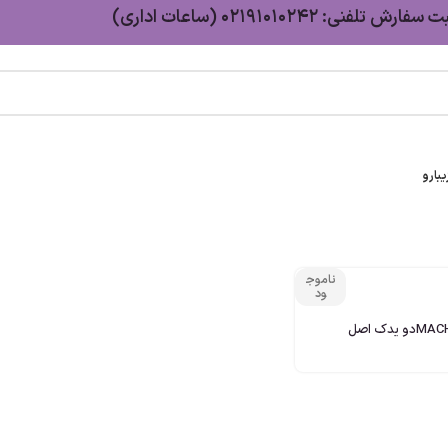
سفارش تلفنی: 02191010242 (ساعات اداری)
بارو
ناموج
ود