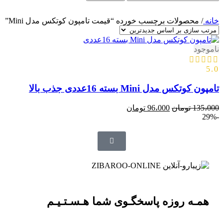
خانه
/
محصولات برچسب خورده “قیمت تامپون کوتکس مدل Mini”
ناموجود
5.0
تامپون کوتکس مدل Mini بسته 16عددی جذب بالا
135،000
تومان
96،000
تومان
-29%
همـه روزه پاسخگـوی شما هـسـتـیـم