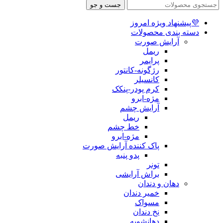
جست و جو
💜پیشنهاد ویژه امروز
دسته بندی محصولات
آرایش صورت
ریمل
پرایمر
رژگونه-کانتور
کانسیلر
کرم پودر-پنکک
مژه-ابرو
آرایش چشم
ریمل
خط چشم
مژه-ابرو
پاک کننده آرایش صورت
پدو پنبه
تونر
براش آرایشی
دهان و دندان
خمیر دندان
مسواک
نخ دندان
دهانشویه